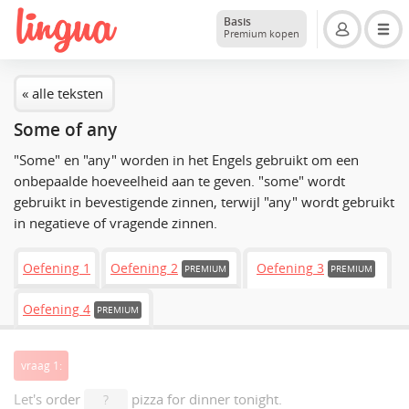
Basis
Premium kopen
« alle teksten
Some of any
"Some" en "any" worden in het Engels gebruikt om een
onbepaalde hoeveelheid aan te geven. "some" wordt
gebruikt in bevestigende zinnen, terwijl "any" wordt gebruikt
in negatieve of vragende zinnen.
Oefening 1
Oefening 2
Oefening 3
PREMIUM
PREMIUM
Oefening 4
PREMIUM
vraag 1:
Let's order
pizza for dinner tonight.
?