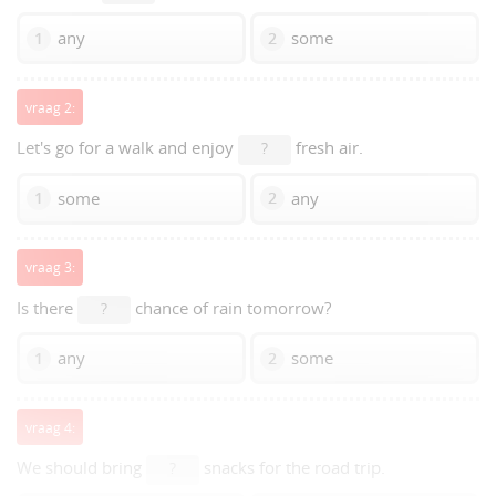
any
some
1
2
vraag 2:
Let's go for a walk and enjoy
fresh air.
?
some
any
1
2
vraag 3:
Is there
chance of rain tomorrow?
?
any
some
1
2
vraag 4:
We should bring
snacks for the road trip.
?