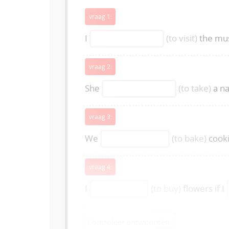
vraag 1:
I
(to visit)
the mus
vraag 2:
She
(to take)
a na
vraag 3:
We
(to bake)
cooki
vraag 4:
I
(to buy)
flowers if I
Controleer antwoorden