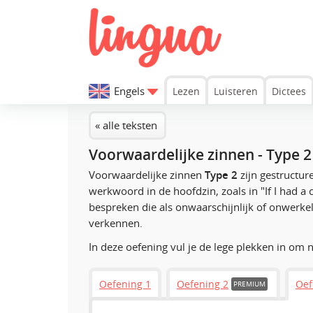
Engels
Lezen
Luisteren
Dictees
« alle teksten
Voorwaardelijke zinnen - Type 2
Voorwaardelijke zinnen
Type 2
zijn gestructur
werkwoord in de hoofdzin, zoals in
"If I had a
bespreken die als onwaarschijnlijk of onwerk
verkennen.
In deze oefening vul je de lege plekken in om
Oefening 1
Oefening 2
Oef
PREMIUM