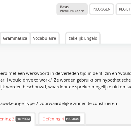
Basis
INLOGGEN
REGIS
Premium kopen
Grammatica
Vocabulaire
zakelijk Engels
eerd met een werkwoord in de verleden tijd in de 'if'-zin en 'wou
 car, I would drive to work."
Ze worden gebruikt om hypothetische s
elijk worden beschouwd, waardoor de spreker mogelijke uitkomst
 nauwkeurige Type 2 voorwaardelijke zinnen te construeren.
ening 3
Oefening 4
PREMIUM
PREMIUM