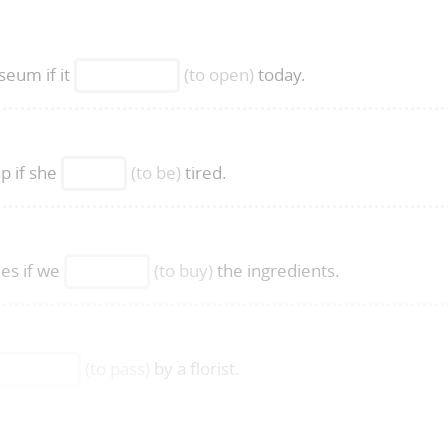
eum if it
(to open)
today.
p if she
(to be)
tired.
es if we
(to buy)
the ingredients.
(to pass)
by a florist.