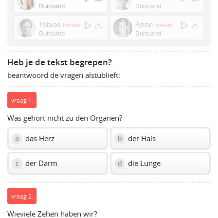
or
Duitsland
Duitsland
Space
Tobias
Anne
nieuw
nieuw
to
Duitsland
Duitsland
show
volume
slider.
Heb je de tekst begrepen?
beantwoord de vragen alstublieft:
vraag 1:
Was gehört nicht zu den Organen?
das Herz
der Hals
a
b
der Darm
die Lunge
c
d
vraag 2:
Wieviele Zehen haben wir?