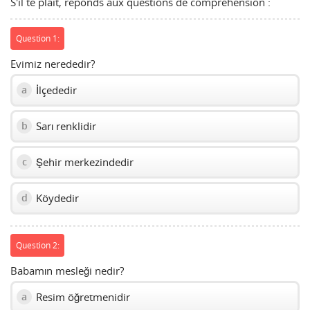
S'il te plaît, réponds aux questions de compréhension :
volume
slider.
Question 1:
Evimiz nerededir?
İlçededir
a
Sarı renklidir
b
Şehir merkezindedir
c
Köydedir
d
Question 2:
Babamın mesleği nedir?
Resim öğretmenidir
a