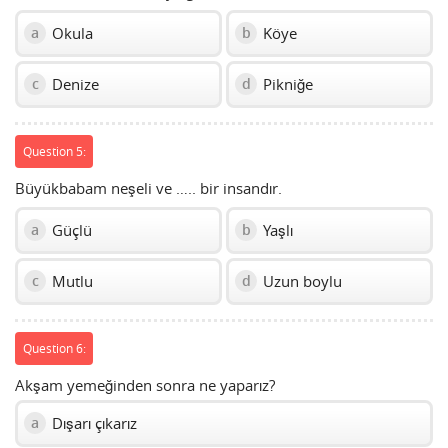
Okula
Köye
a
b
Denize
Pikniğe
c
d
Question 5:
Büyükbabam neşeli ve ….. bir insandır.
Güçlü
Yaşlı
a
b
Mutlu
Uzun boylu
c
d
Question 6:
Akşam yemeğinden sonra ne yaparız?
Dışarı çıkarız
a