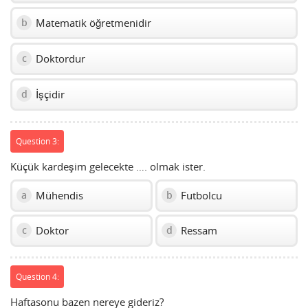
Matematik öğretmenidir
b
Doktordur
c
İşçidir
d
Question 3:
Küçük kardeşim gelecekte …. olmak ister.
Mühendis
Futbolcu
a
b
Doktor
Ressam
c
d
Question 4:
Haftasonu bazen nereye gideriz?