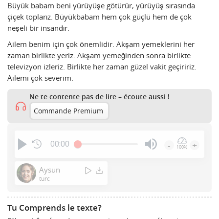
Büyük babam beni yürüyüşe götürür, yürüyüş sırasında
çiçek toplarız. Büyükbabam hem çok güçlü hem de çok
neşeli bir insandır.
Ailem benim için çok önemlidir. Akşam yemeklerini her
zaman birlikte yeriz. Akşam yemeğinden sonra birlikte
televizyon izleriz. Birlikte her zaman güzel vakit geçiririz.
Ailemi çok severim.
Ne te contente pas de lire – écoute aussi !
Commande Premium
00:00
-
+
100%
Press
Enter
Aysun
or
turc
Space
to
Tu Comprends le texte?
show