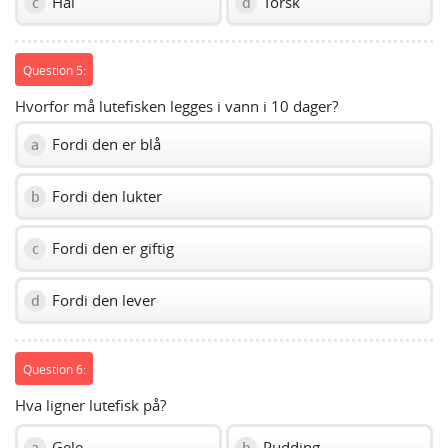
Hai
Torsk
c
d
Question 5:
Hvorfor må lutefisken legges i vann i 10 dager?
Fordi den er blå
a
Fordi den lukter
b
Fordi den er giftig
c
Fordi den lever
d
Question 6:
Hva ligner lutefisk på?
Gele
Pudding
a
b