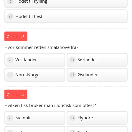
Hodet til kylling
c
Hodet til hest
d
Question 3:
Hvor kommer retten smalahove fra?
Vestlandet
Sørlandet
a
b
Nord-Norge
Østlandet
c
d
Question 4:
Hvilken fisk bruker man i lutefisk som oftest?
Steinbit
Flyndre
a
b