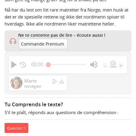
Nå har du lest om litt rare matretter fra Norge, men husk at
det er de spesielle rettene og ikke det nordmenn spiser til
hverdags. Ikke alle nordmenn liker matrettene heller.
Ne te contente pas de lire – écoute aussi !
Commande Premium
00:00
-
+
100%
Press
Enter
Marte
or
norvégien
Space
to
Tu Comprends le texte?
show
S'il te plaît, réponds aux questions de compréhension :
volume
slider.
Question 1: