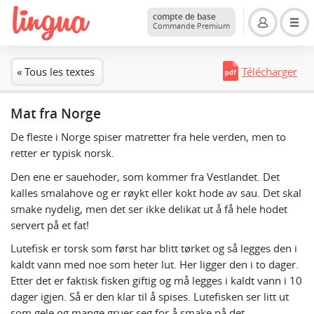
compte de base
Commande Premium
« Tous les textes
Télécharger
Mat fra Norge
De fleste i Norge spiser matretter fra hele verden, men to
retter er typisk norsk.
Den ene er sauehoder, som kommer fra Vestlandet. Det
kalles smalahove og er røykt eller kokt hode av sau. Det skal
smake nydelig, men det ser ikke delikat ut å få hele hodet
servert på et fat!
Lutefisk er torsk som først har blitt tørket og så legges den i
kaldt vann med noe som heter lut. Her ligger den i to dager.
Etter det er faktisk fisken giftig og må legges i kaldt vann i 10
dager igjen. Så er den klar til å spises. Lutefisken ser litt ut
som gele og mange gruer seg for å smake på det.