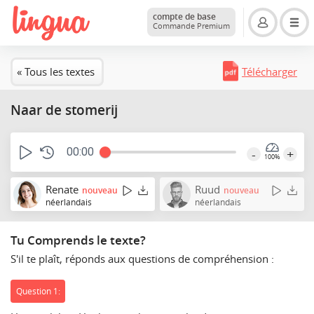
compte de base
Commande Premium
« Tous les textes
Télécharger
Naar de stomerij
00:00
-
+
100%
Renate
Ruud
nouveau
nouveau
néerlandais
néerlandais
Tu Comprends le texte?
S'il te plaît, réponds aux questions de compréhension :
Question 1: