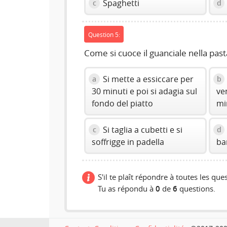
Spaghetti
c
d
Question 5:
Come si cuoce il guanciale nella past
Si mette a essiccare per
a
b
30 minuti e poi si adagia sul
ve
fondo del piatto
mi
Si taglia a cubetti e si
c
d
soffrigge in padella
ba
S'il te plaît répondre à toutes les ques
Tu as répondu à
0
de
6
questions.