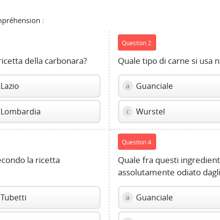
ompréhension :
Question 2:
 ricetta della carbonara?
Quale tipo di carne si usa 
Lazio
Guanciale
a
Lombardia
Wurstel
c
Question 4:
econdo la ricetta
Quale fra questi ingredienti
assolutamente odiato dagli 
Tubetti
Guanciale
a