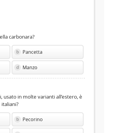
volume
slider.
nella carbonara?
Pancetta
b
Manzo
d
, usato in molte varianti all’estero, è
italiani?
Pecorino
b