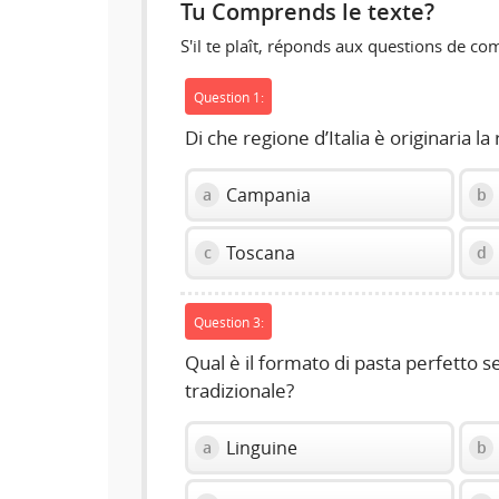
Tu Comprends le texte?
S'il te plaît, réponds aux questions de c
Question 1:
Di che regione d’Italia è originaria la
Campania
a
b
Toscana
c
d
Question 3:
Qual è il formato di pasta perfetto s
tradizionale?
Linguine
a
b