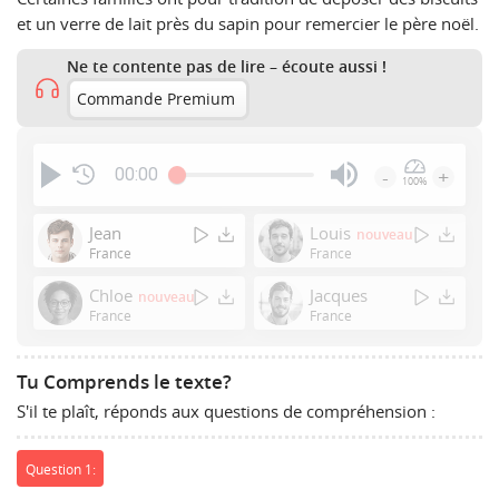
et un verre de lait près du sapin pour remercier le père noël.
Ne te contente pas de lire – écoute aussi !
Commande Premium
00:00
-
+
100%
Press
Enter
Jean
Louis
nouveau
or
France
France
Space
Chloe
Jacques
nouveau
to
France
France
show
volume
slider.
Tu Comprends le texte?
S'il te plaît, réponds aux questions de compréhension :
Question 1: