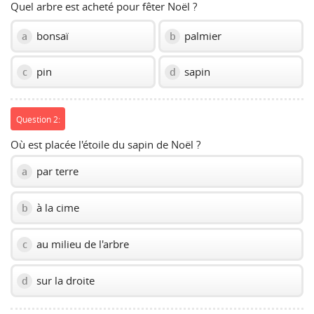
Quel arbre est acheté pour fêter Noël ?
bonsaï
palmier
a
b
pin
sapin
c
d
Question 2:
Où est placée l'étoile du sapin de Noël ?
par terre
a
à la cime
b
au milieu de l'arbre
c
sur la droite
d