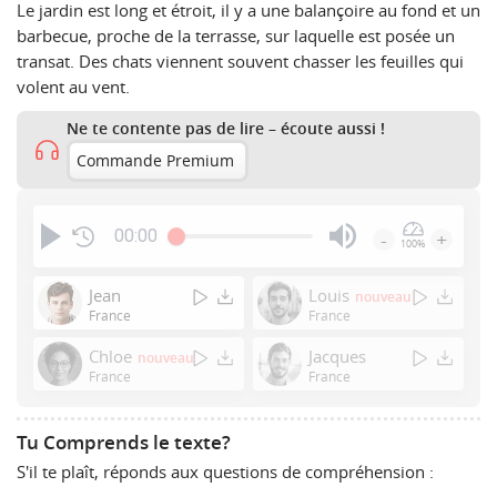
Le jardin est long et étroit, il y a une balançoire au fond et un
barbecue, proche de la terrasse, sur laquelle est posée un
transat. Des chats viennent souvent chasser les feuilles qui
volent au vent.
Ne te contente pas de lire – écoute aussi !
Commande Premium
00:00
-
+
100%
Press
Enter
Jean
Louis
nouveau
or
France
France
Space
Chloe
Jacques
nouveau
to
France
France
show
volume
slider.
Tu Comprends le texte?
S'il te plaît, réponds aux questions de compréhension :