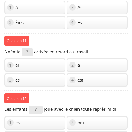
A
As
1
2
Êtes
Es
3
4
Question 11:
Noémie
arrivée en retard au travail.
?
ai
a
1
2
es
est
3
4
Question 12:
Les enfants
joué avec le chien toute l'après-midi.
?
es
ont
1
2