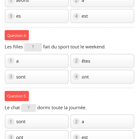
avons
a
1
2
es
est
3
4
Question 4:
Les filles
fait du sport tout le weekend.
?
a
êtes
1
2
sont
ont
3
4
Question 5:
Le chat
dormi toute la journée.
?
sont
a
1
2
ont
est
3
4