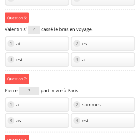
Question 6:
Valentin s'
cassé le bras en voyage.
?
ai
es
1
2
est
a
3
4
Question 7:
Pierre
parti vivre à Paris.
?
a
sommes
1
2
as
est
3
4
Question 8: