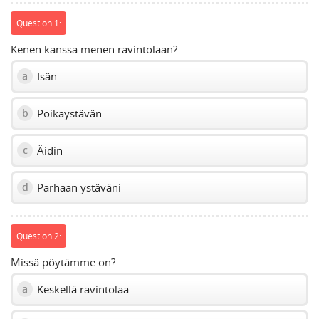
slider.
Question 1:
Kenen kanssa menen ravintolaan?
Isän
a
Poikaystävän
b
Äidin
c
Parhaan ystäväni
d
Question 2:
Missä pöytämme on?
Keskellä ravintolaa
a