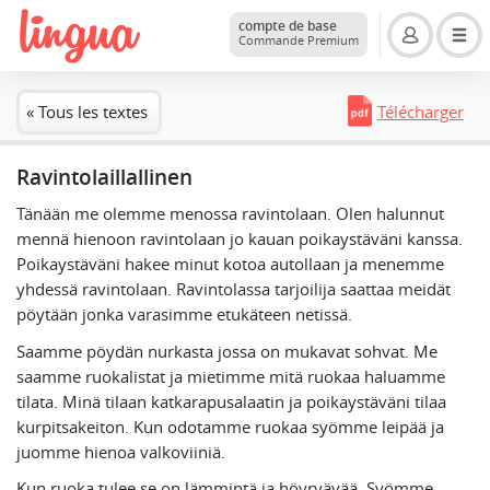
compte de base
Commande Premium
« Tous les textes
Télécharger
Ravintolaillallinen
Tänään me olemme menossa ravintolaan. Olen halunnut
mennä hienoon ravintolaan jo kauan poikaystäväni kanssa.
Poikaystäväni hakee minut kotoa autollaan ja menemme
yhdessä ravintolaan. Ravintolassa tarjoilija saattaa meidät
pöytään jonka varasimme etukäteen netissä.
Saamme pöydän nurkasta jossa on mukavat sohvat. Me
saamme ruokalistat ja mietimme mitä ruokaa haluamme
tilata. Minä tilaan katkarapusalaatin ja poikaystäväni tilaa
kurpitsakeiton. Kun odotamme ruokaa syömme leipää ja
juomme hienoa valkoviiniä.
Kun ruoka tulee se on lämmintä ja höyryävää. Syömme