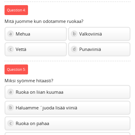
Question 4:
Mitä juomme kun odotamme ruokaa?
Mehua
Valkoviiniä
a
b
Vettä
Punaviiniä
c
d
Question 5:
Miksi syömme hitaasti?
Ruoka on liian kuumaa
a
Haluamme ´juoda lisää viiniä
b
Ruoka on pahaa
c