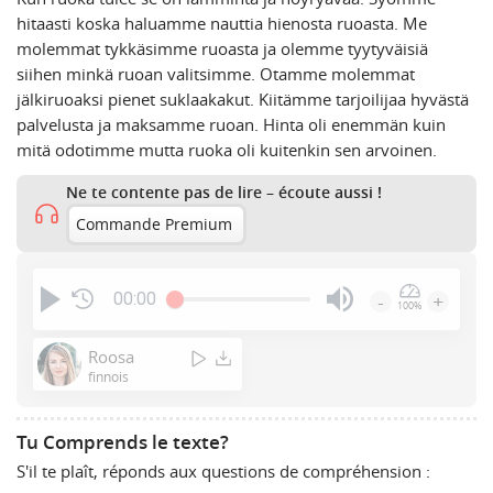
hitaasti koska haluamme nauttia hienosta ruoasta. Me
molemmat tykkäsimme ruoasta ja olemme tyytyväisiä
siihen minkä ruoan valitsimme. Otamme molemmat
jälkiruoaksi pienet suklaakakut. Kiitämme tarjoilijaa hyvästä
palvelusta ja maksamme ruoan. Hinta oli enemmän kuin
mitä odotimme mutta ruoka oli kuitenkin sen arvoinen.
Ne te contente pas de lire – écoute aussi !
Commande Premium
00:00
-
+
100%
Press
Enter
Roosa
or
finnois
Space
to
Tu Comprends le texte?
show
S'il te plaît, réponds aux questions de compréhension :
volume