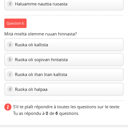
Haluamme nauttia ruoasta
d
Question 6:
Mitä mieltä olemme ruuan hinnasta?
Ruoka oli kallista
a
Ruoka oli sopivan hintaista
b
Ruoka oli ihan liian kallista
c
Ruoka oli halpaa
d
S'il te plaît répondre à toutes les questions sur le texte:
Tu as répondu à
0
de
6
questions.