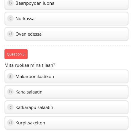
Baaripöydän luona
b
Nurkassa
c
Oven edessä
d
Question 3:
Mitä ruokaa minä tilaan?
Makaroonilaatikon
a
Kana salaatin
b
Katkarapu salaatin
c
Kurpitsakeiton
d