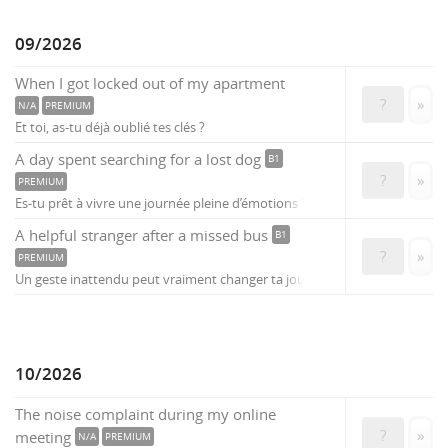
09/2026
When I got locked out of my apartment
?
»
N/A
PREMIUM
Et toi, as-tu déjà oublié tes clés ?
A day spent searching for a lost dog
B1
?
»
PREMIUM
Es-tu prêt à vivre une journée pleine d’émotions ?
A helpful stranger after a missed bus
B1
?
»
PREMIUM
Un geste inattendu peut vraiment changer ta journée.
10/2026
The noise complaint during my online
?
»
meeting
N/A
PREMIUM