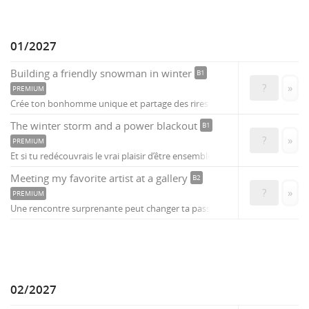
01/2027
Building a friendly snowman in winter
B1
?
»
PREMIUM
Crée ton bonhomme unique et partage des rires
The winter storm and a power blackout
B1
?
»
PREMIUM
Et si tu redécouvrais le vrai plaisir d’être ensemble ?
Meeting my favorite artist at a gallery
B2
?
»
PREMIUM
Une rencontre surprenante peut changer ta passion.
02/2027