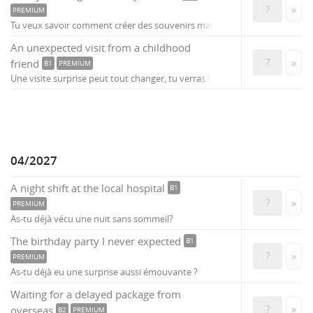
?
»
PREMIUM
Tu veux savoir comment créer des souvenirs magiques?
An unexpected visit from a childhood
?
»
friend
B1
PREMIUM
Une visite surprise peut tout changer, tu verras !
04/2027
A night shift at the local hospital
B1
?
»
PREMIUM
As-tu déjà vécu une nuit sans sommeil?
The birthday party I never expected
B1
?
»
PREMIUM
As-tu déjà eu une surprise aussi émouvante ?
Waiting for a delayed package from
?
»
overseas
B2
PREMIUM