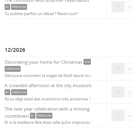
?
»
B1
PREMIUM
Tu oublies parfois un détail ? Reste cool !
12/2026
Decorating your home for Christmas
N/A
?
»
PREMIUM
Découvre comment la magie de Noël réunit tous.
A crowded afternoon at the city museum
?
»
B1
PREMIUM
As-tu déjà testé des inventions très anciennes ?
The new year celebration with a missing
?
»
countdown
B1
PREMIUM
Et si la meilleure fête était celle qu’on improvise ?