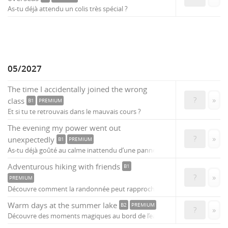
As-tu déjà attendu un colis très spécial ?
05/2027
The time I accidentally joined the wrong
?
»
class
B1
PREMIUM
Et si tu te retrouvais dans le mauvais cours ?
The evening my power went out
?
»
unexpectedly
B1
PREMIUM
As-tu déjà goûté au calme inattendu d’une panne ?
Adventurous hiking with friends
B1
?
»
PREMIUM
Découvre comment la randonnée peut rapprocher tes amis.
Warm days at the summer lake
B2
PREMIUM
?
»
Découvre des moments magiques au bord de l’eau.