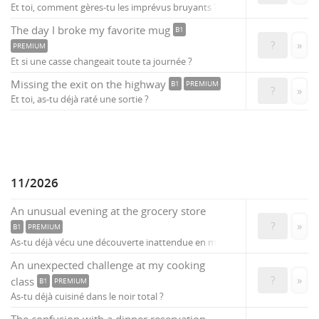
Et toi, comment gères-tu les imprévus bruyants ?
The day I broke my favorite mug
B1
?
»
PREMIUM
Et si une casse changeait toute ta journée ?
Missing the exit on the highway
B1
PREMIUM
?
»
Et toi, as-tu déjà raté une sortie ?
11/2026
An unusual evening at the grocery store
?
»
B1
PREMIUM
As-tu déjà vécu une découverte inattendue en magasin ?
An unexpected challenge at my cooking
?
»
class
B1
PREMIUM
As-tu déjà cuisiné dans le noir total ?
The confusion with a dinner reservation