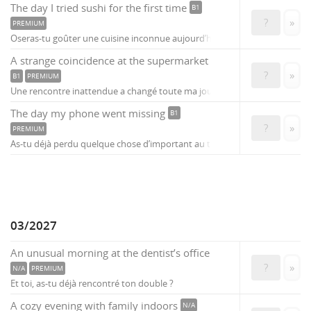
The day I tried sushi for the first time
B1
?
»
PREMIUM
Oseras-tu goûter une cuisine inconnue aujourd’hui ?
A strange coincidence at the supermarket
?
»
B1
PREMIUM
Une rencontre inattendue a changé toute ma journée.
The day my phone went missing
B1
?
»
PREMIUM
As-tu déjà perdu quelque chose d’important au travail ?
03/2027
An unusual morning at the dentist’s office
?
»
N/A
PREMIUM
Et toi, as-tu déjà rencontré ton double ?
A cozy evening with family indoors
N/A