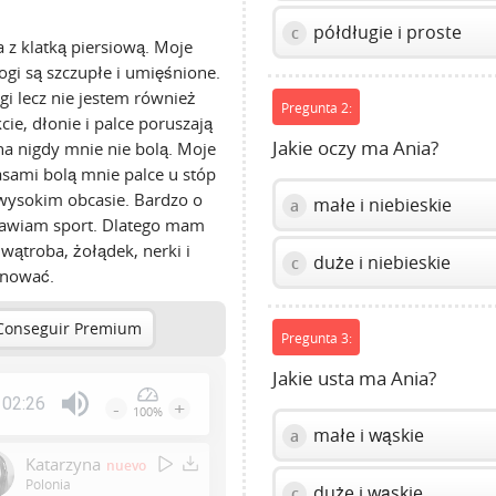
półdługie i proste
c
a z klatką piersiową. Moje
ogi są szczupłe i umięśnione.
i lecz nie jestem również
Pregunta 2:
ie, dłonie i palce poruszają
Jakie oczy ma Ania?
na nigdy mnie nie bolą. Moje
asami bolą mnie palce u stóp
 wysokim obcasie. Bardzo o
małe i niebieskie
a
rawiam sport. Dlatego mam
wątroba, żołądek, nerki i
duże i niebieskie
c
jonować.
Conseguir Premium
Pregunta 3:
Jakie usta ma Ania?
02:26
-
+
100%
Press
małe i wąskie
a
Enter
Katarzyna
nuevo
or
Polonia
duże i wąskie
c