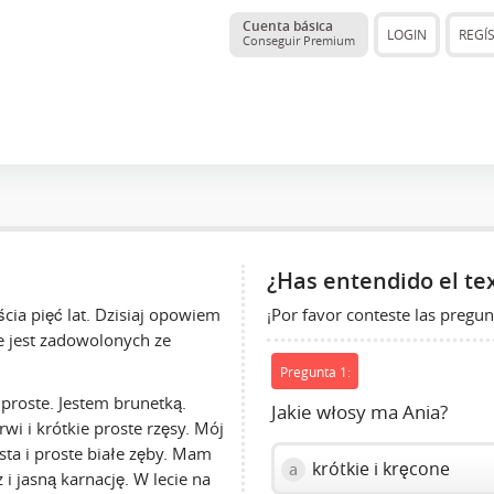
Cuenta básica
LOGIN
REGÍ
Conseguir Premium
¿Has entendido el te
¡Por favor conteste las pregun
ia pięć lat. Dzisiaj opowiem
e jest zadowolonych ze
Pregunta 1:
proste. Jestem brunetką.
Jakie włosy ma Ania?
wi i krótkie proste rzęsy. Mój
sta i proste białe zęby. Mam
krótkie i kręcone
a
 jasną karnację. W lecie na