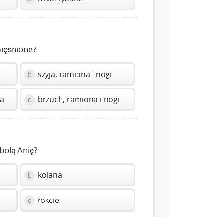
umięśnione?
szyja, ramiona i nogi
b
na
brzuch, ramiona i nogi
d
 bolą Anię?
kolana
b
łokcie
d