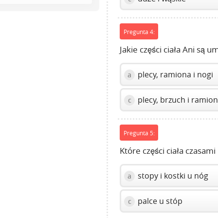
Space
to
show
Pregunta 4:
volume
slider.
Jakie części ciała Ani są 
plecy, ramiona i nogi
a
plecy, brzuch i ramio
c
Pregunta 5:
Które części ciała czasami
stopy i kostki u nóg
a
palce u stóp
c