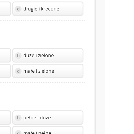
długie i kręcone
d
duże i zielone
b
małe i zielone
d
pełne i duże
b
małe i pełne
d