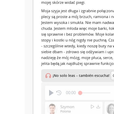
mojej skórze widać piegi.
Moja szyja jest długa i zgrabnie połączon
plecy są proste a mój brzuch, ramiona i n
Jestem wysoka i smukła. Nie mam nadwag
chuda. Jestem młoda więc moje barki, łokc
się sprawnie i bez problemów. Moje kola
stopy i kostki u nóg nigdy nie puchną. Cz
- szczególnie wtedy, kiedy noszę buty na
siebie dbam - zdrowo się odżywiam i up
nadzieję że mój mózg, moje płuca, serce, 
jelita będą jak najdłużej sprawnie funkc
¡No solo leas – también escucha!
00:00
Szymon
Polonia