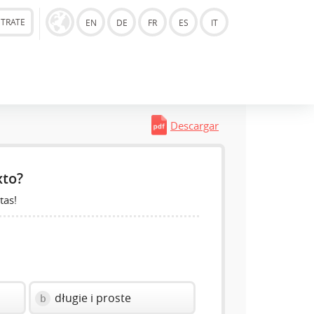
STRATE
EN
DE
FR
ES
IT
Descargar
xto?
tas!
długie i proste
b