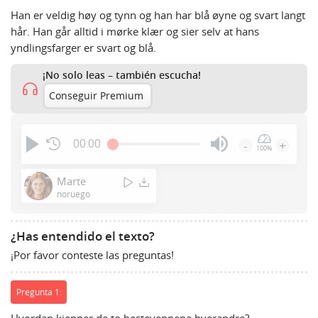
Han er veldig høy og tynn og han har blå øyne og svart langt
hår. Han går alltid i mørke klær og sier selv at hans
yndlingsfarger er svart og blå.
¡No solo leas – también escucha!
Conseguir Premium
00:00
-
+
100%
Press
Enter
Marte
or
noruego
Space
to
¿Has entendido el texto?
show
¡Por favor conteste las preguntas!
volume
slider.
Pregunta 1:
Hvordan kjenner de to bestevennene hverandre?