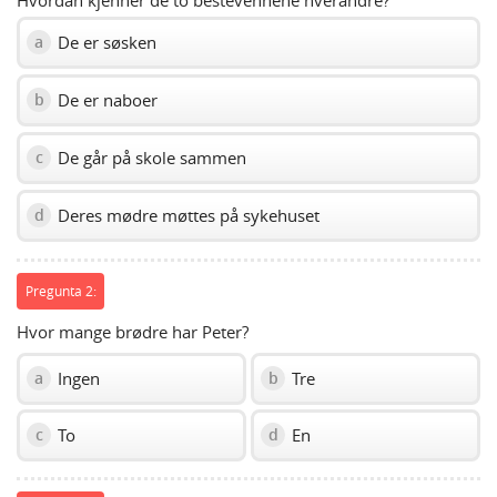
De er søsken
a
De er naboer
b
De går på skole sammen
c
Deres mødre møttes på sykehuset
d
Pregunta 2:
Hvor mange brødre har Peter?
Ingen
Tre
a
b
To
En
c
d