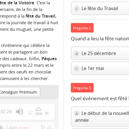
ête de la Victoire
. C’est la
Le fête du Travail
c
rsaire, de la fin de la
rrespond à la
fête du Travail
,
ire la journée de travail à huit
Pregunta 2:
lement du muguet, une petite
Quand a lieu la fête nation
 chrétienne qui célèbre la
ssent et partagent un bon
Le 25 décembre
a
re des cadeaux. Enfin,
Pâques
mpris entre le 22 mars et le
Le 1er mai
c
chent des oeufs en chocolat
 s'amusent à les chercher.
Pregunta 3:
Conseguir Premium
Quel événement est fêté l
02:26
-
+
Le début de la nouvel
a
100%
Press
année
Enter
Louis
nuevo