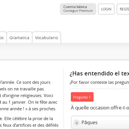
Cuenta básica
LOGIN
REGÍ
Conseguir Premium
os
Gramatica
Vocabulario
¿Has entendido el te
¡Por favor conteste las pregun
 l’année. Ce sont des jours
els on ne travaille pas.
t d’origine religieuses. Voici
Pregunta 1:
au 1 janvier. On le fête avec
À quelle occasion offre-t
onne année ! » à ses proches.
. Elle célèbre la prise de la
Pâques
a
s feux d’artifices et des défilés