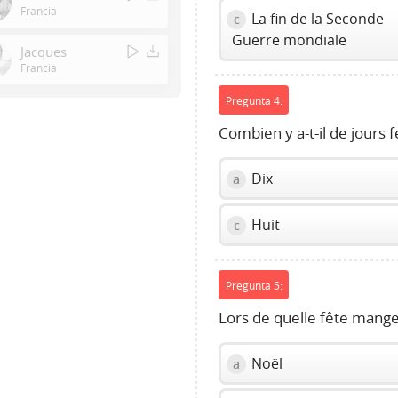
or
Francia
La fin de la Seconde
c
Space
Guerre mondiale
to
Jacques
show
Francia
volume
Pregunta 4:
slider.
Combien y a-t-il de jours 
Dix
a
Huit
c
Pregunta 5:
Lors de quelle fête mange
Noël
a