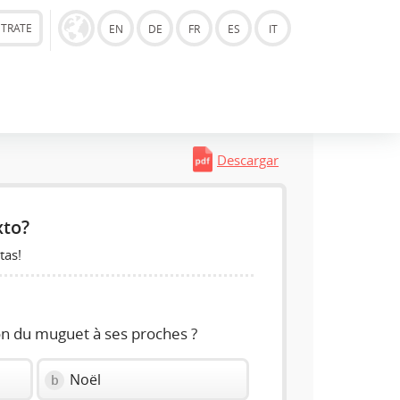
STRATE
EN
DE
FR
ES
IT
Descargar
xto?
tas!
-on du muguet à ses proches ?
Noël
b