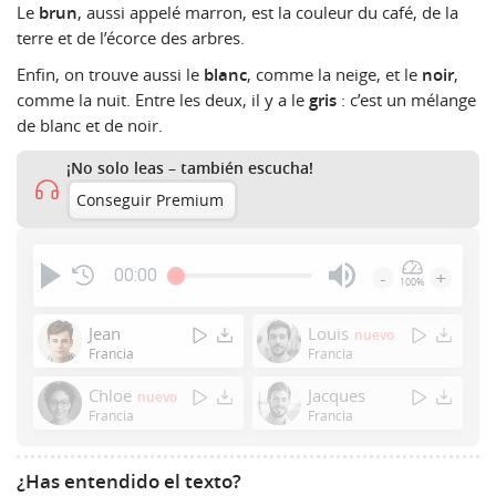
Le
brun
, aussi appelé marron, est la couleur du café, de la
terre et de l’écorce des arbres.
Enfin, on trouve aussi le
blanc
, comme la neige, et le
noir
,
comme la nuit. Entre les deux, il y a le
gris
: c’est un mélange
de blanc et de noir.
¡No solo leas – también escucha!
Conseguir Premium
00:00
-
+
100%
Press
Enter
Jean
Louis
nuevo
or
Francia
Francia
Space
Chloe
Jacques
nuevo
to
Francia
Francia
show
volume
slider.
¿Has entendido el texto?