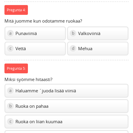
Pregunta 4:
Mitä juomme kun odotamme ruokaa?
Punaviiniä
Valkoviiniä
a
b
Vettä
Mehua
c
d
Pregunta 5:
Miksi syömme hitaasti?
Haluamme ´juoda lisää viiniä
a
Ruoka on pahaa
b
Ruoka on liian kuumaa
c