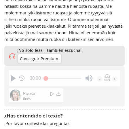
hitaasti koska haluamme nauttia hienosta ruoasta. Me
molemmat tykkäsimme ruoasta ja olemme tyytyväisiä
siihen minkä ruoan valitsimme. Otamme molemmat
jälkiruoaksi pienet suklaakakut. Kiitämme tarjoilijaa hyvästä
palvelusta ja maksamme ruoan. Hinta oli enemmän kuin
mitä odotimme mutta ruoka oli kuitenkin sen arvoinen.
¡No solo leas – también escucha!
Conseguir Premium
00:00
-
+
100%
Press
Enter
Roosa
or
finés
Space
to
¿Has entendido el texto?
show
¡Por favor conteste las preguntas!
volume