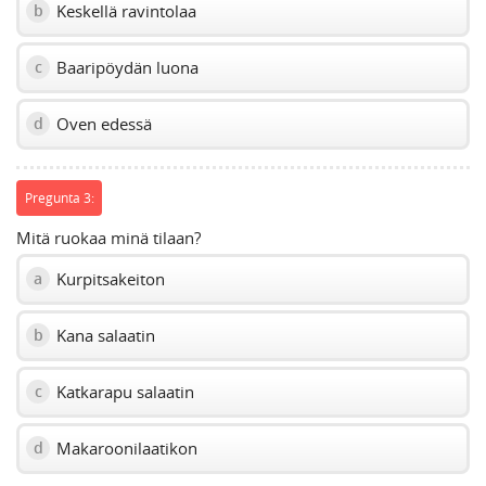
Keskellä ravintolaa
b
Baaripöydän luona
c
Oven edessä
d
Pregunta 3:
Mitä ruokaa minä tilaan?
Kurpitsakeiton
a
Kana salaatin
b
Katkarapu salaatin
c
Makaroonilaatikon
d