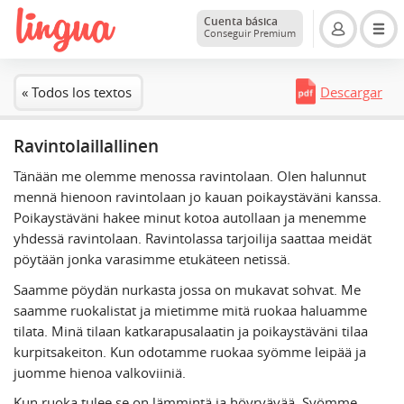
Cuenta básica
Conseguir Premium
« Todos los textos
Descargar
Ravintolaillallinen
Tänään me olemme menossa ravintolaan. Olen halunnut
mennä hienoon ravintolaan jo kauan poikaystäväni kanssa.
Poikaystäväni hakee minut kotoa autollaan ja menemme
yhdessä ravintolaan. Ravintolassa tarjoilija saattaa meidät
pöytään jonka varasimme etukäteen netissä.
Saamme pöydän nurkasta jossa on mukavat sohvat. Me
saamme ruokalistat ja mietimme mitä ruokaa haluamme
tilata. Minä tilaan katkarapusalaatin ja poikaystäväni tilaa
kurpitsakeiton. Kun odotamme ruokaa syömme leipää ja
juomme hienoa valkoviiniä.
Kun ruoka tulee se on lämmintä ja höyryävää. Syömme