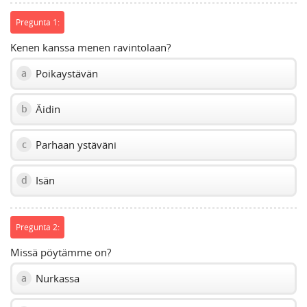
slider.
Pregunta 1:
Kenen kanssa menen ravintolaan?
Poikaystävän
a
Äidin
b
Parhaan ystäväni
c
Isän
d
Pregunta 2:
Missä pöytämme on?
Nurkassa
a