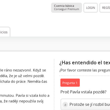
Cuenta básica
LOGIN
REGÍ
Conseguir Premium
icios
¿Has entendido el te
¡Por favor conteste las pregun
le ráno nezazvonil. Když se
děla, že je už velmi pozdě.
píchala do práce. Neměla čas
Pregunta 1:
Proč Pavla vstala pozdě?
minutou. Pavla si vzala kolo a
a, že raději nepoužila svůj
Protože se jí rozbil bu
a