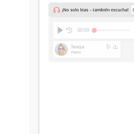
¡No solo leas – también escucha!
00:00
Tereza
checo