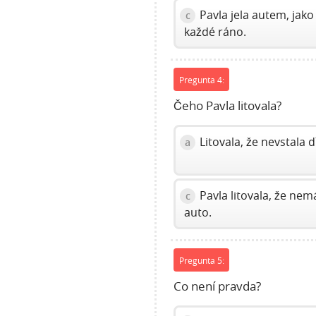
Pavla jela autem, jako
c
každé ráno.
Pregunta 4:
Čeho Pavla litovala?
Litovala, že nevstala dř
a
Pavla litovala, že nem
c
auto.
Pregunta 5:
Co není pravda?