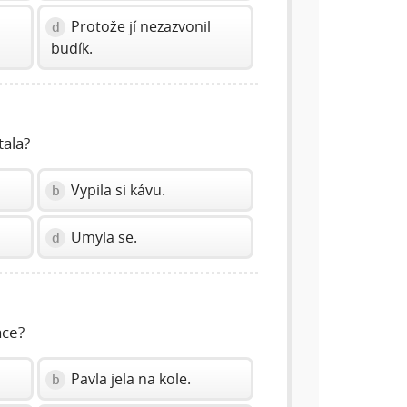
Protože jí nezazvonil
d
budík.
tala?
Vypila si kávu.
b
Umyla se.
d
áce?
Pavla jela na kole.
b