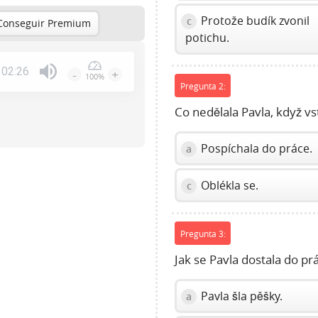
Protože budík zvonil
c
Conseguir Premium
potichu.
02:26
-
+
100%
Pregunta 2:
Press
Enter
Co nedělala Pavla, když vs
or
Space
Pospíchala do práce.
a
to
show
Oblékla se.
volume
c
slider.
Pregunta 3:
Jak se Pavla dostala do pr
Pavla šla pěšky.
a