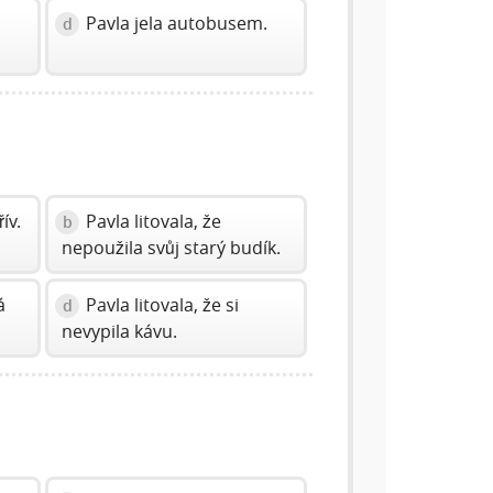
Pavla jela autobusem.
d
ív.
Pavla litovala, že
b
nepoužila svůj starý budík.
á
Pavla litovala, že si
d
nevypila kávu.