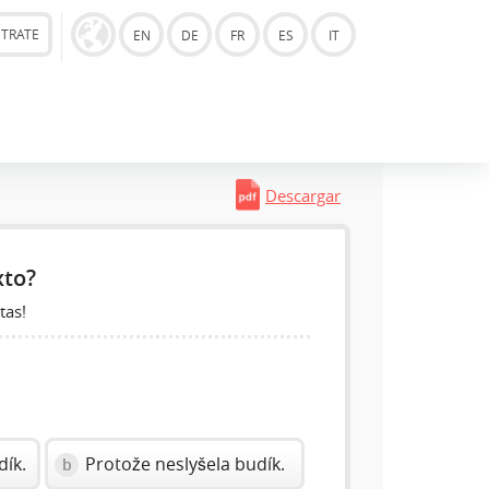
STRATE
EN
DE
FR
ES
IT
Descargar
xto?
tas!
dík.
Protože neslyšela budík.
b