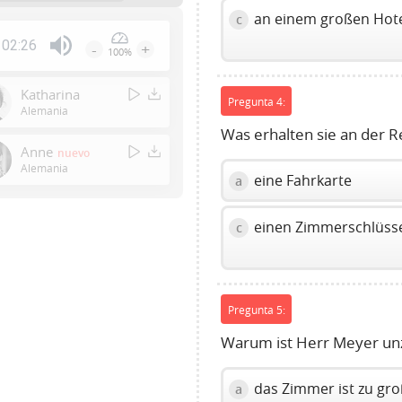
an einem großen Hot
c
02:26
-
+
100%
Press
Enter
Katharina
Pregunta 4:
or
Alemania
Space
Was erhalten sie an der R
to
Anne
nuevo
show
Alemania
eine Fahrkarte
a
volume
slider.
einen Zimmerschlüss
c
Pregunta 5:
Warum ist Herr Meyer un
das Zimmer ist zu gr
a