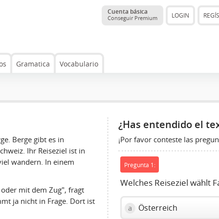
Cuenta básica
LOGIN
REGÍ
Conseguir Premium
os
Gramatica
Vocabulario
¿Has entendido el te
¡Por favor conteste las pregun
ge. Berge gibt es in
hweiz. Ihr Reiseziel ist in
viel wandern. In einem
Pregunta 1:
Welches Reiseziel wählt F
 oder mit dem Zug", fragt
t ja nicht in Frage. Dort ist
Österreich
a