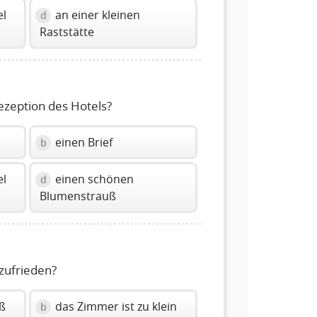
el
an einer kleinen
d
Raststätte
ezeption des Hotels?
einen Brief
b
el
einen schönen
d
Blumenstrauß
zufrieden?
oß
das Zimmer ist zu klein
b