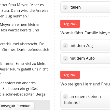
rtet Frau Meyer. "Aber es
Italien
c
n Stau. Dann wird die Anreise
 den Zug nehmen."
 Meyer an einem kleinen
Pregunta 2:
Taxi wartet bereits und
Womit fährt Familie Meye
rschlüssel überreicht. Ein
mit dem Zug
a
 Zimmer. Darin befindet sich
mit dem Auto
c
immer. Es ist viel zu klein.
eser Raum gefällt uns nicht.
"
Pregunta 3:
ar sofort ein anderes
Wo steigen Herr und Fra
. Sie haben ein großes
die schneebedeckten Berge.
an einem kleinen
a
Bahnhof
Conseguir Premium