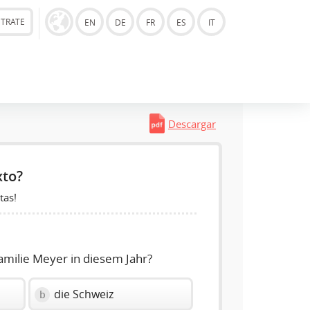
STRATE
EN
DE
FR
ES
IT
Descargar
xto?
tas!
amilie Meyer in diesem Jahr?
die Schweiz
b