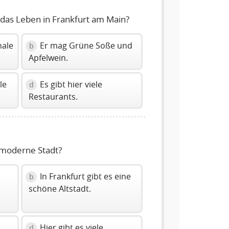
das Leben in Frankfurt am Main?
nale
Er mag Grüne Soße und
b
Apfelwein.
le
Es gibt hier viele
d
Restaurants.
 moderne Stadt?
In Frankfurt gibt es eine
b
schöne Altstadt.
Hier gibt es viele
d