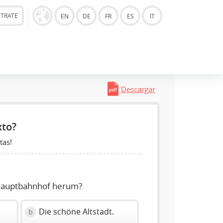
STRATE
EN
DE
FR
ES
IT
Descargar
xto?
tas!
Hauptbahnhof herum?
Die schöne Altstadt.
b