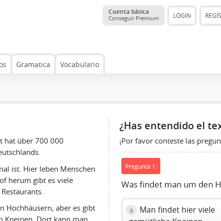
Cuenta básica
LOGIN
REGÍ
Conseguir Premium
os
Gramatica
Vocabulario
¿Has entendido el te
¡Por favor conteste las pregun
dt hat über 700 000
Deutschlands.
Pregunta 1:
ional ist. Hier leben Menschen
f herum gibt es viele
Was findet man um den 
 Restaurants.
en Hochhäusern, aber es gibt
Man findet hier viele
a
en Kneipen. Dort kann man