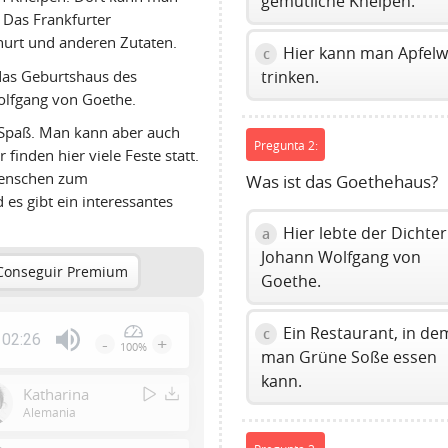
gemütliche Kneipen.
 Das Frankfurter
ghurt und anderen Zutaten.
Hier kann man Apfelw
c
 das Geburtshaus des
trinken.
olfgang von Goethe.
l Spaß. Man kann aber auch
Pregunta 2:
inden hier viele Feste statt.
Menschen zum
Was ist das Goethehaus?
es gibt ein interessantes
Hier lebte der Dichter
a
Johann Wolfgang von
Conseguir Premium
Goethe.
Ein Restaurant, in de
c
02:26
-
+
100%
man Grüne Soße essen
Press
kann.
Enter
Katharina
or
Alemania
Space