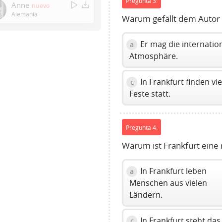
Pregunta 3:
to
Anne
nuevo
show
Alemania
Warum gefällt dem Autor 
volume
slider.
Er mag die internatio
a
Atmosphäre.
In Frankfurt finden vie
c
Feste statt.
Pregunta 4:
Warum ist Frankfurt eine
In Frankfurt leben
a
Menschen aus vielen
Ländern.
In Frankfurt steht das
c