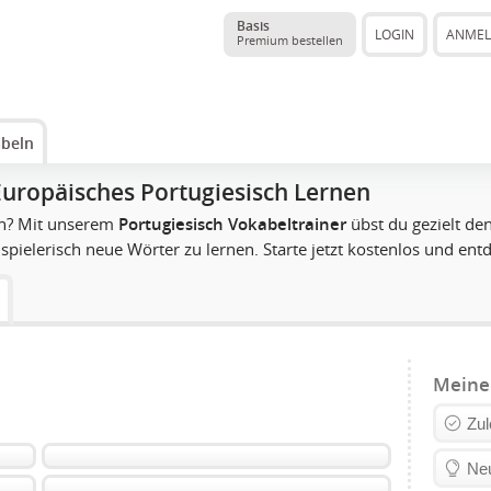
Basis
LOGIN
ANME
Premium bestellen
beln
Europäisches Portugiesisch Lernen
en? Mit unserem
Portugiesisch Vokabeltrainer
übst du gezielt de
spielerisch neue Wörter zu lernen. Starte jetzt kostenlos und ent
Meine
Zul
Neu