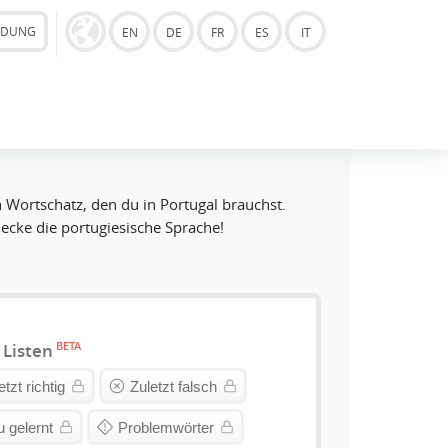
LDUNG
EN
DE
FR
ES
IT
n Wortschatz, den du in Portugal brauchst.
decke die portugiesische Sprache!
BETA
 Listen
etzt richtig
Zuletzt falsch
 gelernt
Problemwörter