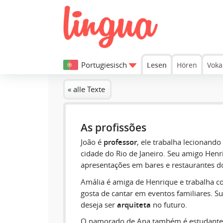
Portugiesisch
Lesen
Hören
Voka
« alle Texte
As profissões
João é
professor
, ele trabalha lecionand
cidade do Rio de Janeiro. Seu amigo Henr
apresentações em bares e restaurantes do
Amália é amiga de Henrique e trabalha 
gosta de cantar em eventos familiares. S
deseja ser
arquiteta
no futuro.
O namorado de Ana também é estudante. 