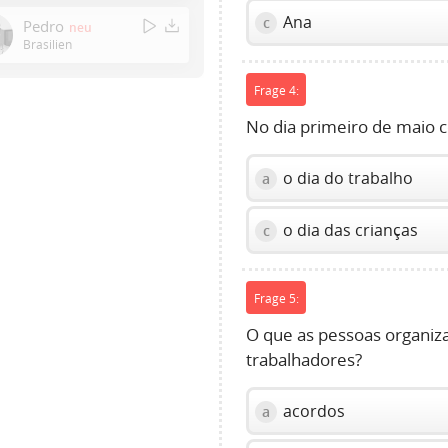
Enter
Ana
c
Pedro
neu
or
Brasilien
Space
to
Frage 4:
show
No dia primeiro de maio
volume
slider.
o dia do trabalho
a
o dia das crianças
c
Frage 5:
O que as pessoas organiz
trabalhadores?
acordos
a