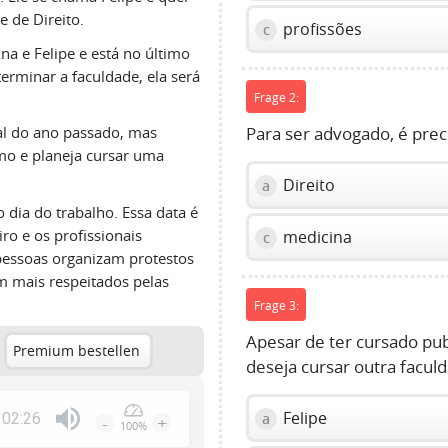
 de Direito.
profissões
c
a e Felipe e está no último
erminar a faculdade, ela será
Frage 2:
al do ano passado, mas
Para ser advogado, é prec
mo e planeja cursar uma
Direito
a
dia do trabalho. Essa data é
ro e os profissionais
medicina
c
pessoas organizam protestos
m mais respeitados pelas
Frage 3:
Apesar de ter cursado pu
Premium bestellen
deseja cursar outra facul
Felipe
a
02:26
-
+
100%
Press