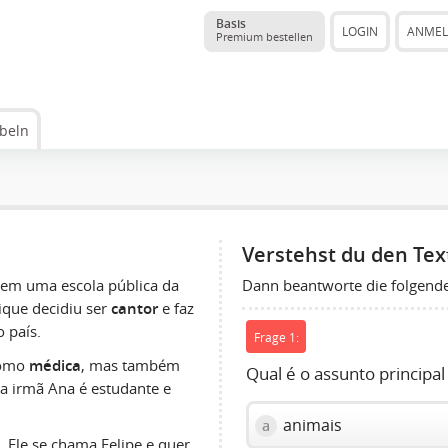
Basis
LOGIN
ANME
Premium bestellen
beln
Verstehst du den Tex
Dann beantworte die folgend
o em uma escola pública da
ique decidiu ser
cantor
e faz
 país.
Frage 1:
como
médica
, mas também
Qual é o assunto principal
ua irmã Ana é estudante e
animais
a
Ele se chama Felipe e quer