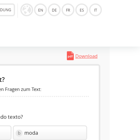
LDUNG
EN
DE
FR
ES
IT
Download
t?
en Fragen zum Text:
 do texto?
moda
b