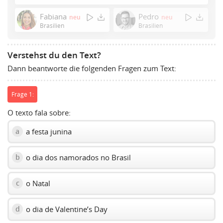
Press
Enter
Fabiana
Pedro
neu
neu
or
Brasilien
Brasilien
Space
to
Verstehst du den Text?
show
Dann beantworte die folgenden Fragen zum Text:
volume
slider.
Frage 1:
O texto fala sobre:
a festa junina
a
o dia dos namorados no Brasil
b
o Natal
c
o dia de Valentine’s Day
d