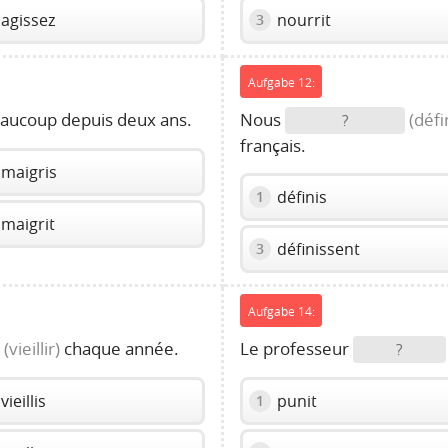
agissez
nourrit
3
Aufgabe 12:
aucoup depuis deux ans.
Nous
(défi
?
français.
maigris
définis
1
maigrit
définissent
3
Aufgabe 14:
(vieillir)
chaque année.
Le professeur
?
vieillis
punit
1