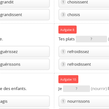
grandit
choisissent
1
grandissent
choisis
3
Aufgabe 8:
e.
Tes plats
?
guérissez
refroidissez
1
guérissons
refroidissent
3
Aufgabe 10:
 des enfants.
Je
(nourrir)
l
?
agis
nourrissons
1