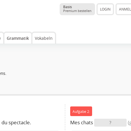
Basis
LOGIN
ANME
Premium bestellen
e
Grammatik
Vokabeln
ens.
Aufgabe 2:
n du spectacle.
Mes chats
(
?