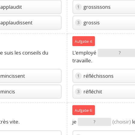
applaudit
grossissons
1
applaudissent
grossis
3
Aufgabe 4:
e suis les conseils du
L'employé
?
travaille.
mincissent
réfléchissons
1
mincis
réfléchit
3
Aufgabe 6:
très vite.
je
(choisir)
l
?