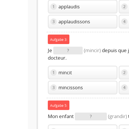
applaudis
1
2
applaudissons
3
4
Aufgabe 3:
Je
(mincir)
depuis que j
?
docteur.
mincit
1
2
mincissons
3
4
Aufgabe 5:
Mon enfant
(grandir)
?