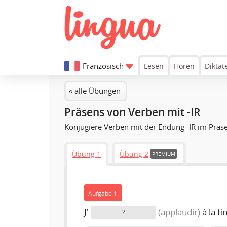
Französisch
Lesen
Hören
Diktat
« alle Übungen
Präsens von Verben mit -IR
Konjugiere Verben mit der Endung -IR im Präs
Übung 1
Übung 2
PREMIUM
Aufgabe 1:
J'
(applaudir)
à la fi
?