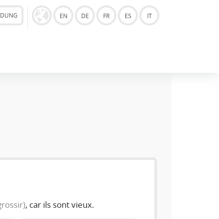
LDUNG
EN
DE
FR
ES
IT
grossir)
, car ils sont vieux.