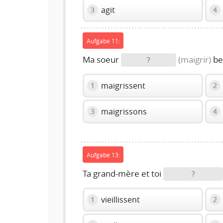
agit
3
4
Aufgabe 11:
Ma soeur
(maigrir)
be
?
maigrissent
1
2
maigrissons
3
4
Aufgabe 13:
Ta grand-mère et toi
?
vieillissent
1
2