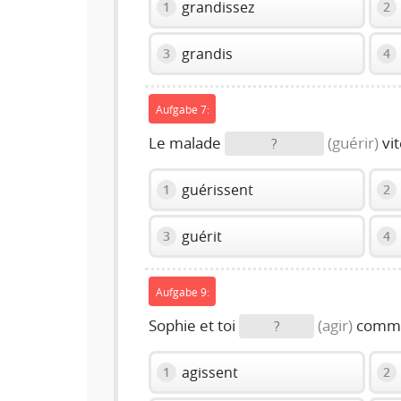
grandissez
1
2
grandis
3
4
Aufgabe 7:
Le malade
(guérir)
vit
?
guérissent
1
2
guérit
3
4
Aufgabe 9:
Sophie et toi
(agir)
comme
?
agissent
1
2