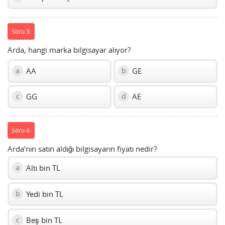
Soru 3:
Arda, hangi marka bilgisayar alıyor?
AA
GE
a
b
GG
AE
c
d
Soru 4:
Arda’nın satın aldığı bilgisayarın fiyatı nedir?
Altı bin TL
a
Yedi bin TL
b
Beş bin TL
c