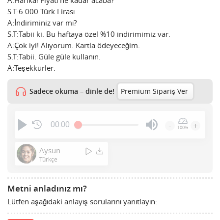
A:Harika! Fiyatı ne kadar acaba?
S.T:6.000 Türk Lirası.
A:İndiriminiz var mı?
S.T:Tabii ki. Bu haftaya özel %10 indirimimiz var.
A:Çok iyi! Alıyorum. Kartla ödeyeceğim.
S.T:Tabii. Güle güle kullanın.
A:Teşekkürler.
Sadece okuma – dinle de!
Premium Sipariş Ver
00:00
-
+
100%
Press
Enter
Aysun
or
Türkçe
Space
to
Metni anladınız mı?
show
Lütfen aşağıdaki anlayış sorularını yanıtlayın:
volume
slider.