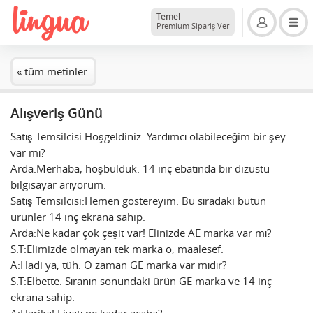
Temel
Premium Sipariş Ver
« tüm metinler
Alışveriş Günü
Satış Temsilcisi:Hoşgeldiniz. Yardımcı olabileceğim bir şey
var mı?
Arda:Merhaba, hoşbulduk. 14 inç ebatında bir dizüstü
bilgisayar arıyorum.
Satış Temsilcisi:Hemen göstereyim. Bu sıradaki bütün
ürünler 14 inç ekrana sahip.
Arda:Ne kadar çok çeşit var! Elinizde AE marka var mı?
S.T:Elimizde olmayan tek marka o, maalesef.
A:Hadi ya, tüh. O zaman GE marka var mıdır?
S.T:Elbette. Sıranın sonundaki ürün GE marka ve 14 inç
ekrana sahip.