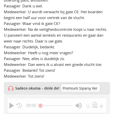
boarding pass, alstublieft.
Passagier: Dank u wel.
Medewerker: U wordt verwacht bij gate C6. Het boarden
begint een half uur voor vertrek van de vlucht.
Passagier: Waar vind ik gate C6?
Medewerker: Na de veiligheidscontrole loopt u naar rechts.
U passeert een aantal winkels en restaurants en gaat dan
weer naar rechts. Daar is uw gate.
Passagier: Duidelijk, bedankt.
Medewerker: Heeft u nog meer vragen?
Passagier: Nee, alles is duidelijk zo.
Medewerker: Dan wens ik u alvast een goede vlucht toe.
Passagier: Bedankt! Tot ziens!
Medewerker: Tot ziens!
Sadece okuma – dinle de!
Premium Sipariş Ver
00:00
-
+
100%
Press