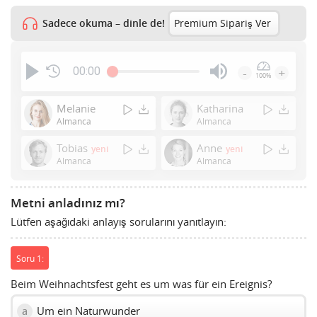
Sadece okuma – dinle de!
Premium Sipariş Ver
00:00
-
+
100%
Press
Enter
Melanie
Katharina
or
Almanca
Almanca
Space
Tobias
Anne
yeni
yeni
to
Almanca
Almanca
show
volume
slider.
Metni anladınız mı?
Lütfen aşağıdaki anlayış sorularını yanıtlayın:
Soru 1:
Beim Weihnachtsfest geht es um was für ein Ereignis?
Um ein Naturwunder
a