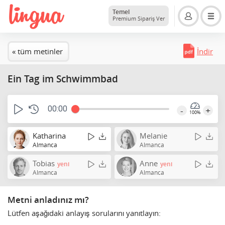
Temel
Premium Sipariş Ver
« tüm metinler
İndir
Ein Tag im Schwimmbad
00:00
-
+
100%
Katharina
Melanie
Almanca
Almanca
Tobias
Anne
yeni
yeni
Almanca
Almanca
Metni anladınız mı?
Lütfen aşağıdaki anlayış sorularını yanıtlayın: