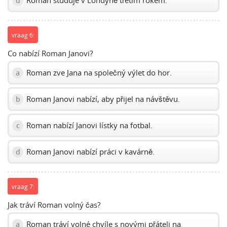
Roman studuje v Londýně třetím rokem.
d
vraag 6:
Co nabízí Roman Janovi?
Roman zve Jana na společný výlet do hor.
a
Roman Janovi nabízí, aby přijel na návštěvu.
b
Roman nabízí Janovi lístky na fotbal.
c
Roman Janovi nabízí práci v kavárně.
d
vraag 7:
Jak tráví Roman volný čas?
Roman tráví volné chvíle s novými přáteli na
a