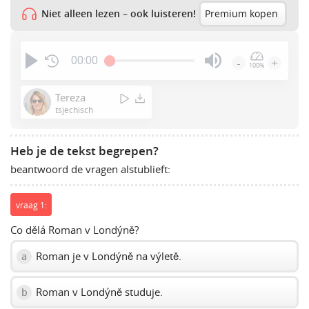
Niet alleen lezen – ook luisteren!
Premium kopen
00:00
-
+
100%
Press
Enter
Tereza
or
tsjechisch
Space
to
Heb je de tekst begrepen?
show
beantwoord de vragen alstublieft:
volume
slider.
vraag 1:
Co dělá Roman v Londýně?
Roman je v Londýně na výletě.
a
Roman v Londýně studuje.
b