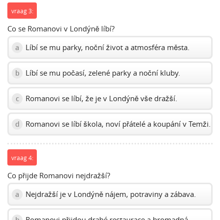
vraag 3:
Co se Romanovi v Londýně líbí?
Líbí se mu parky, noční život a atmosféra města.
a
Líbí se mu počasí, zelené parky a noční kluby.
b
Romanovi se líbí, že je v Londýně vše dražší.
c
Romanovi se líbí škola, noví přátelé a koupání v Temži.
d
vraag 4:
Co přijde Romanovi nejdražší?
Nejdražší je v Londýně nájem, potraviny a zábava.
a
Romanovi přijdou drahé restaurace a hromadná
b