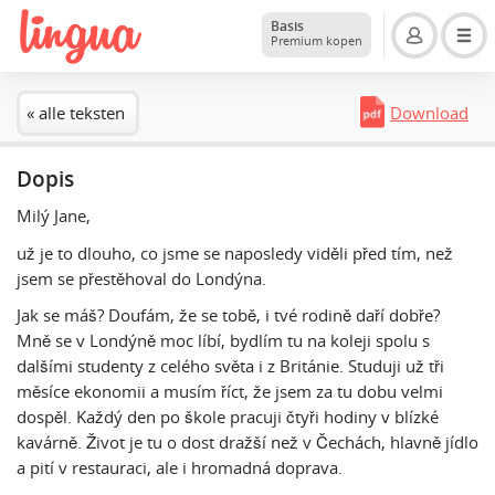
Basis
Premium kopen
« alle teksten
Download
Dopis
Milý Jane,
už je to dlouho, co jsme se naposledy viděli před tím, než
jsem se přestěhoval do Londýna.
Jak se máš? Doufám, že se tobě, i tvé rodině daří dobře?
Mně se v Londýně moc líbí, bydlím tu na koleji spolu s
dalšími studenty z celého světa i z Británie. Studuji už tři
měsíce ekonomii a musím říct, že jsem za tu dobu velmi
dospěl. Každý den po škole pracuji čtyři hodiny v blízké
kavárně. Život je tu o dost dražší než v Čechách, hlavně jídlo
a pití v restauraci, ale i hromadná doprava.