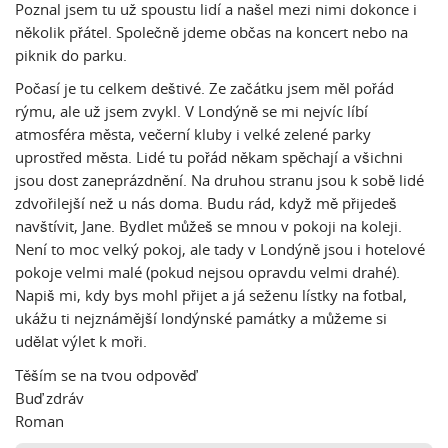
Poznal jsem tu už spoustu lidí a našel mezi nimi dokonce i
několik přátel. Společně jdeme občas na koncert nebo na
piknik do parku.
Počasí je tu celkem deštivé. Ze začátku jsem měl pořád
rýmu, ale už jsem zvykl. V Londýně se mi nejvíc líbí
atmosféra města, večerní kluby i velké zelené parky
uprostřed města. Lidé tu pořád někam spěchají a všichni
jsou dost zaneprázdnění. Na druhou stranu jsou k sobě lidé
zdvořilejší než u nás doma. Budu rád, když mě přijedeš
navštívit, Jane. Bydlet můžeš se mnou v pokoji na koleji.
Není to moc velký pokoj, ale tady v Londýně jsou i hotelové
pokoje velmi malé (pokud nejsou opravdu velmi drahé).
Napiš mi, kdy bys mohl přijet a já seženu lístky na fotbal,
ukážu ti nejznámější londýnské památky a můžeme si
udělat výlet k moři.
Těším se na tvou odpověď
Buď zdráv
Roman