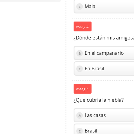
slider.
Mala
c
vraag 4:
¿Dónde están mis amigos
En el campanario
a
En Brasil
c
vraag 5:
¿Qué cubría la niebla?
Las casas
a
Brasil
c