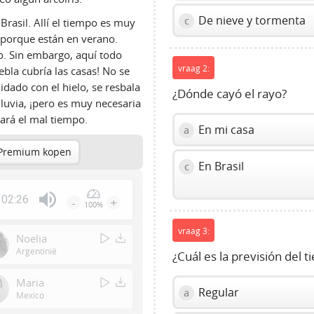
De nieve y tormenta
c
asil. Allí el tiempo es muy
e porque están en verano.
. Sin embargo, aquí todo
vraag 2:
ebla cubría las casas! No se
dado con el hielo, se resbala
¿Dónde cayó el rayo?
 lluvia, ¡pero es muy necesaria
sará el mal tiempo.
En mi casa
a
Premium kopen
En Brasil
c
02:26
-
+
100%
Press
Enter
vraag 3:
Noelia
or
Argentinië
¿Cuál es la previsión del
Space
to
Maria
Regular
a
show
Mexico
volume