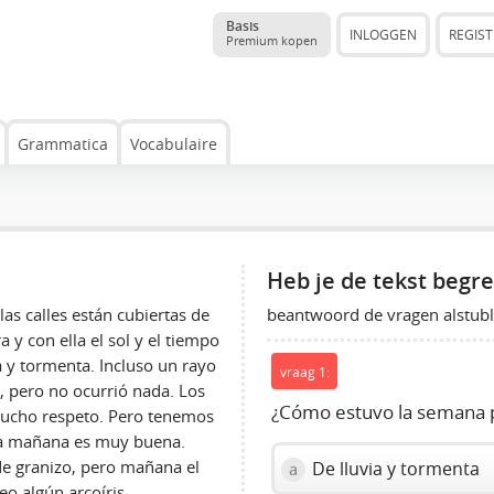
Basis
INLOGGEN
REGIS
Premium kopen
Grammatica
Vocabulaire
Heb je de tekst begr
beantwoord de vragen alstubli
as calles están cubiertas de
 y con ella el sol y el tiempo
a y tormenta. Incluso un rayo
vraag 1:
, pero no ocurrió nada. Los
¿Cómo estuvo la semana 
ucho respeto. Pero tenemos
ara mañana es muy buena.
de granizo, pero mañana el
De lluvia y tormenta
a
eo algún arcoíris.