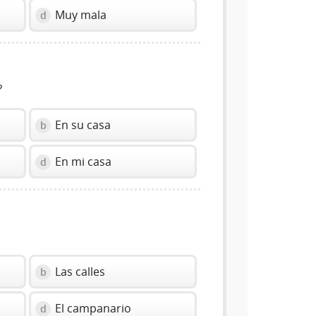
Muy mala
d
?
En su casa
b
En mi casa
d
Las calles
b
El campanario
d