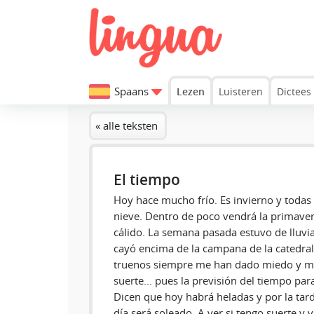
Spaans
Lezen
Luisteren
Dictees
« alle teksten
El tiempo
Hoy hace mucho frío. Es invierno y todas l
nieve. Dentro de poco vendrá la primavera
cálido. La semana pasada estuvo de lluvi
cayó encima de la campana de la catedral
truenos siempre me han dado miedo y m
suerte... pues la previsión del tiempo p
Dicen que hoy habrá heladas y por la tar
día será soleado. A ver si tengo suerte y v