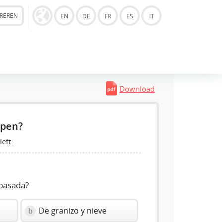
TREREN
EN
DE
FR
ES
IT
Download
epen?
eft:
pasada?
De granizo y nieve
b