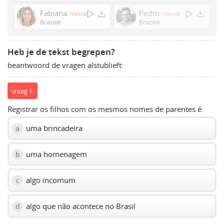
Enter
Fabiana
Pedro
nieuw
nieuw
or
Brazilië
Brazilië
Space
to
Heb je de tekst begrepen?
show
beantwoord de vragen alstublieft:
volume
slider.
vraag 1:
Registrar os filhos com os mesmos nomes de parentes é:
uma brincadeira
a
uma homenagem
b
algo incomum
c
algo que não acontece no Brasil
d