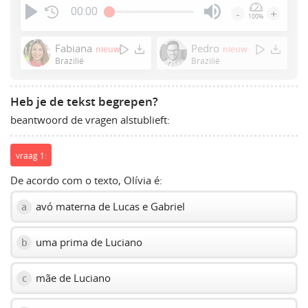
00:00
-
+
100%
Press
Enter
Fabiana
Pedro
nieuw
nieuw
or
Brazilië
Brazilië
Space
to
Heb je de tekst begrepen?
show
beantwoord de vragen alstublieft:
volume
slider.
vraag 1:
De acordo com o texto, Olívia é:
avó materna de Lucas e Gabriel
a
uma prima de Luciano
b
mãe de Luciano
c