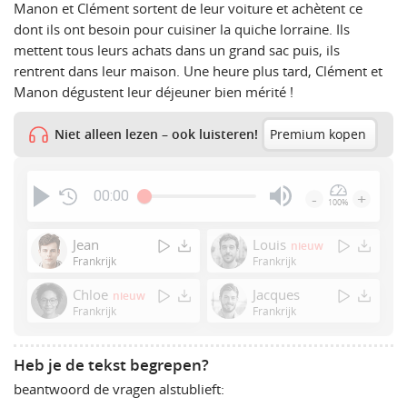
Manon et Clément sortent de leur voiture et achètent ce
dont ils ont besoin pour cuisiner la quiche lorraine. Ils
mettent tous leurs achats dans un grand sac puis, ils
rentrent dans leur maison. Une heure plus tard, Clément et
Manon dégustent leur déjeuner bien mérité !
Niet alleen lezen – ook luisteren!
Premium kopen
00:00
-
+
100%
Press
Enter
Jean
Louis
nieuw
or
Frankrijk
Frankrijk
Space
Chloe
Jacques
nieuw
to
Frankrijk
Frankrijk
show
volume
slider.
Heb je de tekst begrepen?
beantwoord de vragen alstublieft: