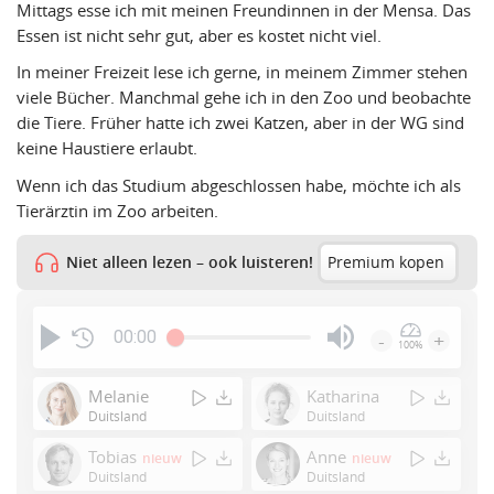
Mittags esse ich mit meinen Freundinnen in der Mensa. Das
Essen ist nicht sehr gut, aber es kostet nicht viel.
In meiner Freizeit lese ich gerne, in meinem Zimmer stehen
viele Bücher. Manchmal gehe ich in den Zoo und beobachte
die Tiere. Früher hatte ich zwei Katzen, aber in der WG sind
keine Haustiere erlaubt.
Wenn ich das Studium abgeschlossen habe, möchte ich als
Tierärztin im Zoo arbeiten.
Niet alleen lezen – ook luisteren!
Premium kopen
00:00
-
+
100%
Press
Enter
Melanie
Katharina
or
Duitsland
Duitsland
Space
Tobias
Anne
nieuw
nieuw
to
Duitsland
Duitsland
show