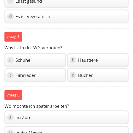
Es ist gesund
c
Es ist vegetarisch
d
vraag 4:
Was ist in der WG verboten?
Schuhe
Haustiere
a
b
Fahrräder
Bücher
c
d
vraag 5:
Wo möchte ich später arbeiten?
Im Zoo
a
In der Mensa
b