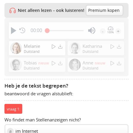
Niet alleen lezen – ook luisteren!
Premium kopen
00:00
-
+
100%
Press
Enter
Melanie
Katharina
or
Duitsland
Duitsland
Space
Tobias
Anne
nieuw
nieuw
to
Duitsland
Duitsland
show
volume
slider.
Heb je de tekst begrepen?
beantwoord de vragen alstublieft:
vraag 1:
Wo findet man Stellenanzeigen nicht?
im Internet
a