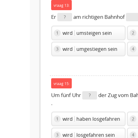
vraag 13:
Er
am richtigen Bahnhof
?
wird
umsteigen sein
1
2
wird
umgestiegen sein
3
4
vraag 15:
Um fünf Uhr
der Zug vom Ba
?
.
wird
haben losgefahren
1
2
wird
losgefahren sein
3
4