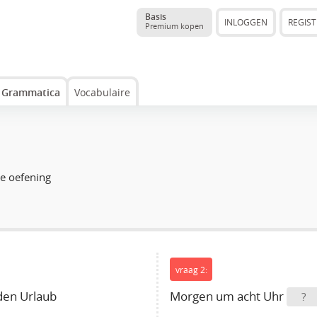
Basis
INLOGGEN
REGIS
Premium kopen
Grammatica
Vocabulaire
ze oefening
vraag 2:
den Urlaub
Morgen um acht Uhr
?
.