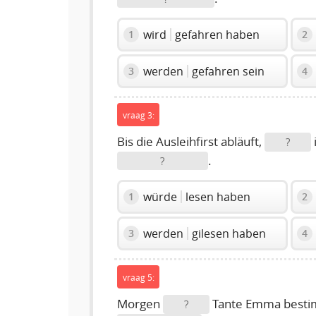
wird
gefahren haben
1
2
werden
gefahren sein
3
4
vraag 3:
Bis die Ausleihfirst abläuft,
?
.
?
würde
lesen haben
1
2
werden
gilesen haben
3
4
vraag 5:
Morgen
Tante Emma besti
?