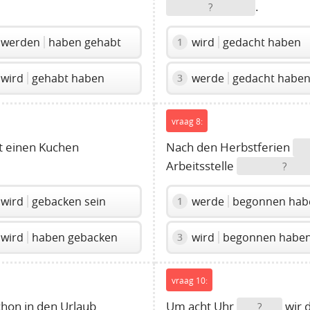
.
?
werden
haben gehabt
wird
gedacht haben
1
wird
gehabt haben
werde
gedacht habe
3
vraag 8:
 einen Kuchen
Nach den Herbstferien
Arbeitsstelle
?
wird
gebacken sein
werde
begonnen hab
1
wird
haben gebacken
wird
begonnen habe
3
vraag 10:
hon in den Urlaub
Um acht Uhr
wir 
?