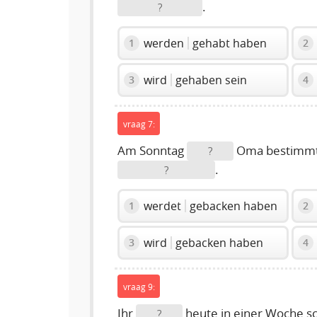
.
?
werden
gehabt haben
1
2
wird
gehaben sein
3
4
vraag 7:
Am Sonntag
Oma bestimmt
?
.
?
werdet
gebacken haben
1
2
wird
gebacken haben
3
4
vraag 9:
Ihr
heute in einer Woche sc
?