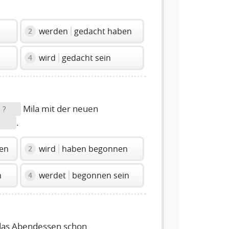
werden
gedacht haben
2
n
wird
gedacht sein
4
Mila mit der neuen
?
.
en
wird
haben begonnen
2
n
werdet
begonnen sein
4
das Abendessen schon