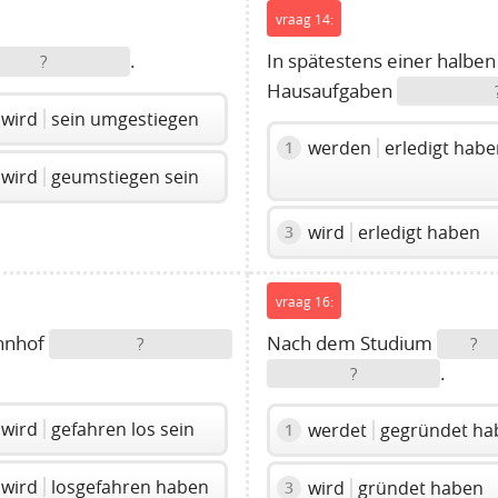
vraag 14:
.
In spätestens einer halbe
?
Hausaufgaben
wird
sein umgestiegen
werden
erledigt hab
1
wird
geumstiegen sein
wird
erledigt haben
3
vraag 16:
hnhof
Nach dem Studium
?
?
.
?
wird
gefahren los sein
werdet
gegründet ha
1
wird
losgefahren haben
wird
gründet haben
3