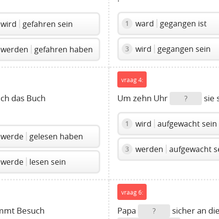
ward
gegangen ist
1
wird
gefahren sein
wird
gegangen sein
3
werden
gefahren haben
vraag 4:
ich das Buch
Um zehn Uhr
sie
?
wird
aufgewacht sein
1
werde
gelesen haben
werden
aufgewacht s
3
werde
lesen sein
vraag 6:
mmt Besuch
Papa
sicher an di
?