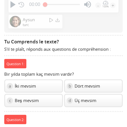
00:00
-
+
100%
Press
Enter
Aysun
or
turc
Space
to
Tu Comprends le texte?
show
S'il te plaît, réponds aux questions de compréhension :
volume
slider.
Question 1:
Bir yılda toplam kaç mevsim vardır?
İki mevsim
Dört mevsim
a
b
Beş mevsim
Üç mevsim
c
d
Question 2: