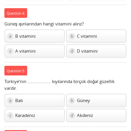
Question 4:
Güneş ışınlarından hangi vitamini alırız?
B vitamini
C vitamini
a
b
A vitamini
D vitamini
c
d
Question 5:
Türkiye’nin ……………….. kıyılarında birçok doğal güzellik
vardır.
Batı
Güney
a
b
Karadeniz
Akdeniz
c
d