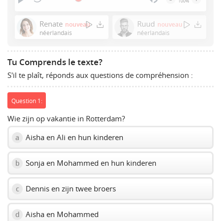
100%
Press
Enter
Renate
Ruud
nouveau
nouveau
or
néerlandais
néerlandais
Space
to
Tu Comprends le texte?
show
S'il te plaît, réponds aux questions de compréhension :
volume
slider.
Question 1:
Wie zijn op vakantie in Rotterdam?
Aisha en Ali en hun kinderen
a
Sonja en Mohammed en hun kinderen
b
Dennis en zijn twee broers
c
Aisha en Mohammed
d