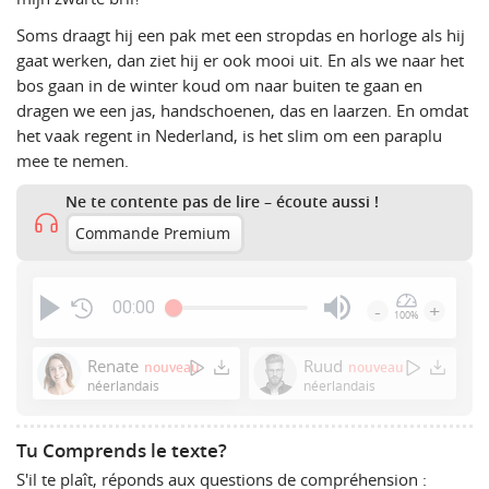
Soms draagt hij een pak met een stropdas en horloge als hij
gaat werken, dan ziet hij er ook mooi uit. En als we naar het
bos gaan in de winter koud om naar buiten te gaan en
dragen we een jas, handschoenen, das en laarzen. En omdat
het vaak regent in Nederland, is het slim om een paraplu
mee te nemen.
Ne te contente pas de lire – écoute aussi !
Commande Premium
00:00
-
+
100%
Press
Enter
Renate
Ruud
nouveau
nouveau
or
néerlandais
néerlandais
Space
to
Tu Comprends le texte?
show
S'il te plaît, réponds aux questions de compréhension :
volume