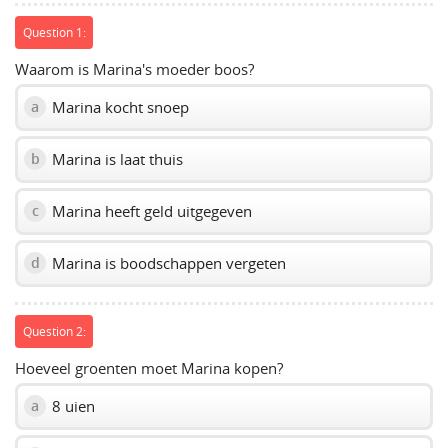
slider.
Question 1:
Waarom is Marina's moeder boos?
Marina kocht snoep
a
Marina is laat thuis
b
Marina heeft geld uitgegeven
c
Marina is boodschappen vergeten
d
Question 2:
Hoeveel groenten moet Marina kopen?
8 uien
a