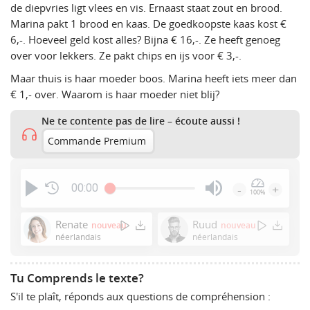
de diepvries ligt vlees en vis. Ernaast staat zout en brood.
Marina pakt 1 brood en kaas. De goedkoopste kaas kost €
6,-. Hoeveel geld kost alles? Bijna € 16,-. Ze heeft genoeg
over voor lekkers. Ze pakt chips en ijs voor € 3,-.
Maar thuis is haar moeder boos. Marina heeft iets meer dan
€ 1,- over. Waarom is haar moeder niet blij?
Ne te contente pas de lire – écoute aussi !
Commande Premium
00:00
-
+
100%
Press
Enter
Renate
Ruud
nouveau
nouveau
or
néerlandais
néerlandais
Space
to
Tu Comprends le texte?
show
S'il te plaît, réponds aux questions de compréhension :
volume