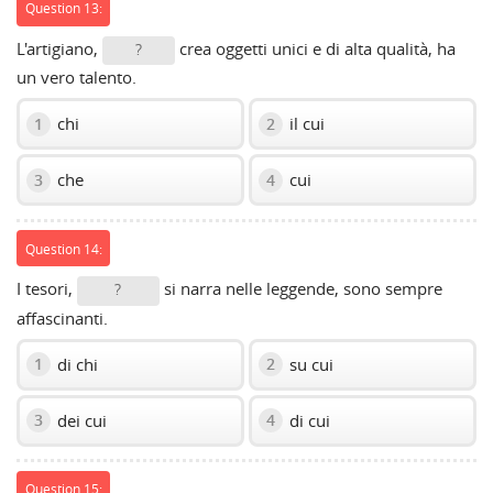
Question 13:
L'artigiano,
crea oggetti unici e di alta qualità, ha
?
un vero talento.
chi
il cui
1
2
che
cui
3
4
Question 14:
I tesori,
si narra nelle leggende, sono sempre
?
affascinanti.
di chi
su cui
1
2
dei cui
di cui
3
4
Question 15: