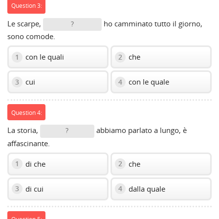
Question 3:
Le scarpe,
ho camminato tutto il giorno,
?
sono comode.
con le quali
che
1
2
cui
con le quale
3
4
Question 4:
La storia,
abbiamo parlato a lungo, è
?
affascinante.
di che
che
1
2
di cui
dalla quale
3
4