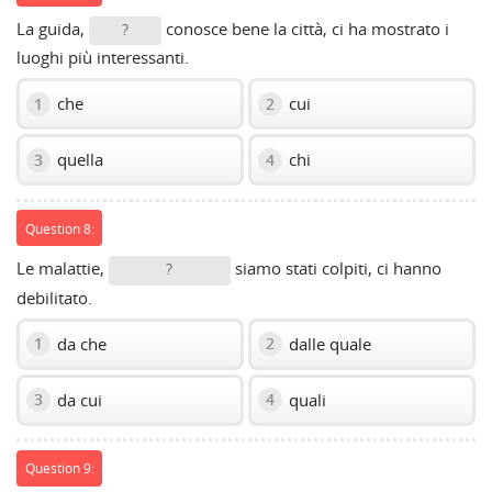
La guida,
conosce bene la città, ci ha mostrato i
?
luoghi più interessanti.
che
cui
1
2
quella
chi
3
4
Question 8:
Le malattie,
siamo stati colpiti, ci hanno
?
debilitato.
da che
dalle quale
1
2
da cui
quali
3
4
Question 9: