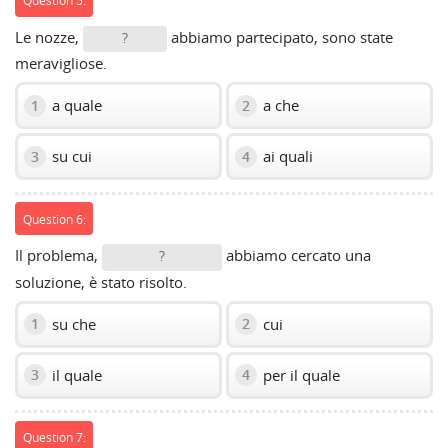
Question 5:
Le nozze,
abbiamo partecipato, sono state
?
meravigliose.
a quale
a che
1
2
su cui
ai quali
3
4
Question 6:
Il problema,
abbiamo cercato una
?
soluzione, è stato risolto.
su che
cui
1
2
il quale
per il quale
3
4
Question 7: