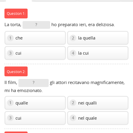
Question 1:
La torta,
ho preparato ieri, era deliziosa.
?
che
la quella
1
2
cui
la cui
3
4
Question 2:
Il film,
gli attori recitavano magnificamente,
?
mi ha emozionato.
qualle
nei qualli
1
2
cui
nel quale
3
4