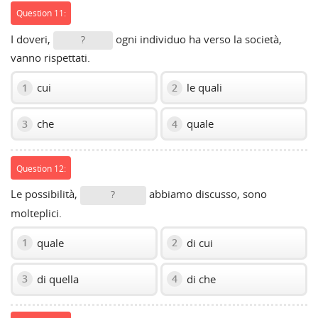
Question 11:
I doveri,
ogni individuo ha verso la società,
?
vanno rispettati.
cui
le quali
1
2
che
quale
3
4
Question 12:
Le possibilità,
abbiamo discusso, sono
?
molteplici.
quale
di cui
1
2
di quella
di che
3
4