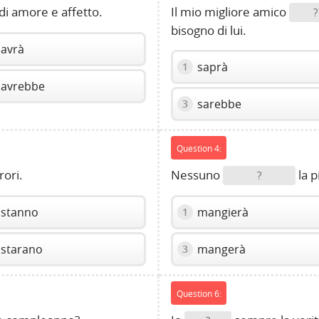
i amore e affetto.
Il mio migliore amico
?
bisogno di lui.
avrà
saprà
1
avrebbe
sarebbe
3
Question 4:
rori.
Nessuno
la p
?
stanno
mangierà
1
starano
mangerà
3
Question 6: