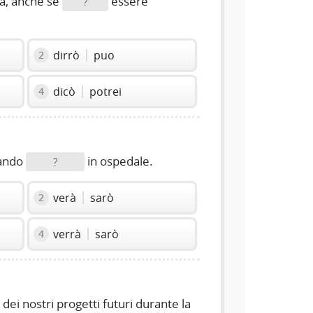
à, anche se
essere
?
dirrò
puo
2
dicò
potrei
4
uando
in ospedale.
?
verà
sarò
2
verrà
sarò
4
dei nostri progetti futuri durante la