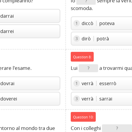
suo compleanno?
Io
sempre la verit
?
scomoda.
darrai
diccò
poteva
1
darrei
dirò
potrà
3
Question 8:
erare l'esame.
Lui
a trovarmi q
?
dovrai
verrà
esserrò
1
doverei
verrà
sarrai
3
Question 10:
 intorno al mondo tra due
Con i colleghi
?