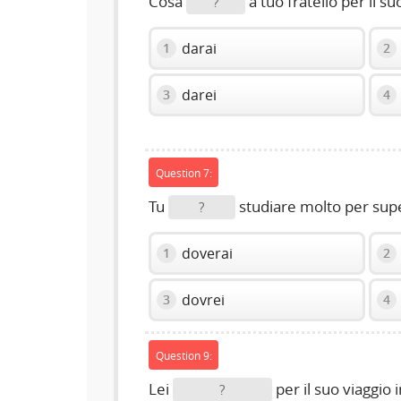
Cosa
a tuo fratello per il 
?
darai
1
2
darei
3
4
Question 7:
Tu
studiare molto per sup
?
doverai
1
2
dovrei
3
4
Question 9:
Lei
per il suo viaggio
?