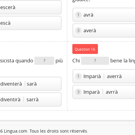
escerà
avrà
1
escà
averà
3
Question 16:
sicista quando
più
Chi
bene la lin
?
?
Imparià
averrà
1
diventerà
sarà
Imparà
avrrà
3
diventirà
sarrà
 Lingua.com. Tous les droits sont réservés.