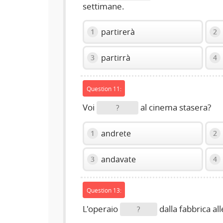
settimane.
partirerà
1
2
partirrà
3
4
Question 11:
Voi
al cinema stasera?
?
andrete
1
2
andavate
3
4
Question 13:
L'operaio
dalla fabbrica all
?