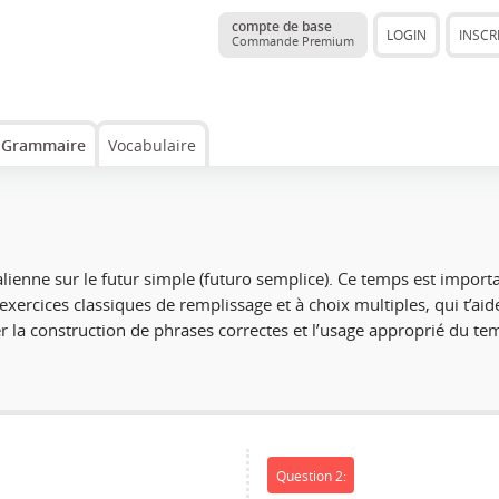
compte de base
LOGIN
INSCR
Commande Premium
Grammaire
Vocabulaire
alienne sur le
futur simple
(
futuro semplice
). Ce temps est importa
xercices classiques de remplissage et à choix multiples, qui t’a
er la construction de phrases correctes et l’usage approprié du t
Question 2: