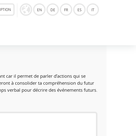
IPTION
EN
DE
FR
ES
IT
nt car il permet de parler d’actions qui se
ideront à consolider ta compréhension du
futur
emps verbal pour décrire des événements futurs.