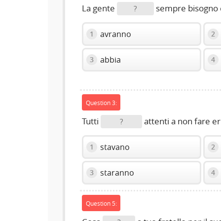
La gente
sempre bisogno d
?
avranno
1
2
abbia
3
4
Question 3:
Tutti
attenti a non fare er
?
stavano
1
2
staranno
3
4
Question 5: