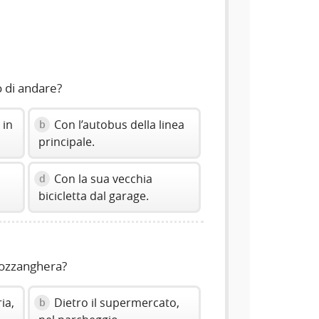
volume
slider.
 di andare?
 in
Con l’autobus della linea
b
principale.
Con la sua vecchia
d
bicicletta dal garage.
pozzanghera?
ia,
Dietro il supermercato,
b