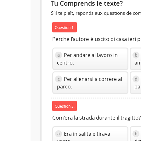
Tu Comprends le texte?
S'il te plaît, réponds aux questions de c
Question 1:
Perché l’autore è uscito di casa ieri
Per andare al lavoro in
a
b
centro.
am
Per allenarsi a correre al
c
d
parco.
pa
Question 3:
Com’era la strada durante il tragitto?
Era in salita e tirava
a
b