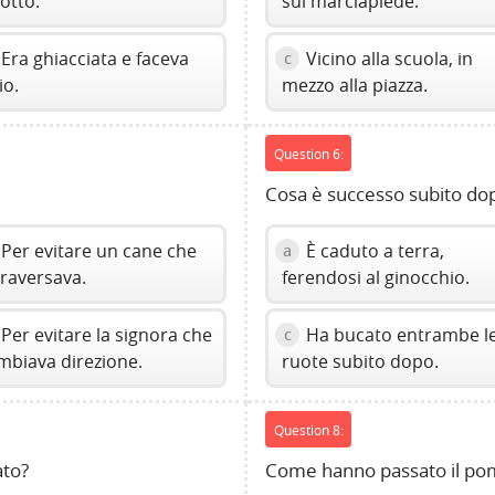
rotto.
sul marciapiede.
Era ghiacciata e faceva
Vicino alla scuola, in
c
io.
mezzo alla piazza.
Question 6:
Cosa è successo subito dop
Per evitare un cane che
È caduto a terra,
a
traversava.
ferendosi al ginocchio.
Per evitare la signora che
Ha bucato entrambe l
c
mbiava direzione.
ruote subito dopo.
Question 8:
ato?
Come hanno passato il po