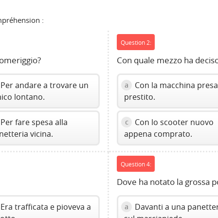
ompréhension :
Question 2:
 pomeriggio?
Con quale mezzo ha deciso
Per andare a trovare un
Con la macchina presa
a
ico lontano.
prestito.
Per fare spesa alla
Con lo scooter nuovo
c
netteria vicina.
appena comprato.
Question 4:
Dove ha notato la grossa 
Era trafficata e pioveva a
Davanti a una panetter
a