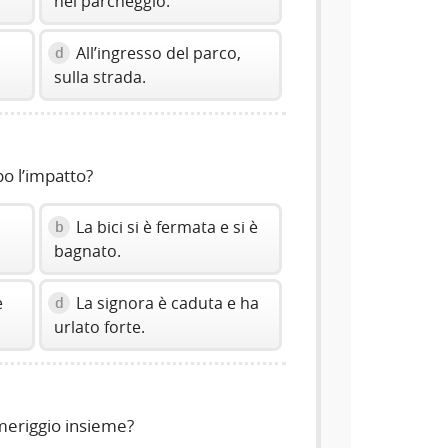
nel parcheggio.
All’ingresso del parco,
d
sulla strada.
o l’impatto?
La bici si è fermata e si è
b
bagnato.
e
La signora è caduta e ha
d
urlato forte.
meriggio insieme?