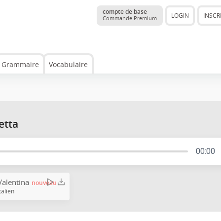
compte de base
LOGIN
INSCR
Commande Premium
Grammaire
Vocabulaire
etta
00:00
Valentina
nouveau
talien