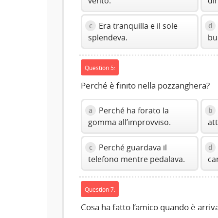
vento.
di
Era tranquilla e il sole
c
d
splendeva.
bu
Question 5:
Perché è finito nella pozzanghera?
Perché ha forato la
a
b
gomma all’improvviso.
at
Perché guardava il
c
d
telefono mentre pedalava.
ca
Question 7:
Cosa ha fatto l’amico quando è arriv