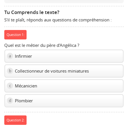
volume
slider.
Tu Comprends le texte?
S'il te plaît, réponds aux questions de compréhension :
Question 1:
Quel est le métier du père d'Angélica ?
Infirmier
a
Collectionneur de voitures miniatures
b
Mécanicien
c
Plombier
d
Question 2: