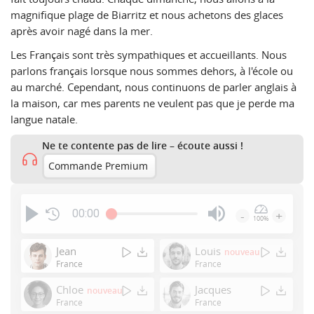
magnifique plage de Biarritz et nous achetons des glaces
après avoir nagé dans la mer.
Les Français sont très sympathiques et accueillants. Nous
parlons français lorsque nous sommes dehors, à l'école ou
au marché. Cependant, nous continuons de parler anglais à
la maison, car mes parents ne veulent pas que je perde ma
langue natale.
Ne te contente pas de lire – écoute aussi !
Commande Premium
00:00
-
+
100%
Press
Enter
Jean
Louis
nouveau
or
France
France
Space
Chloe
Jacques
nouveau
to
France
France
show