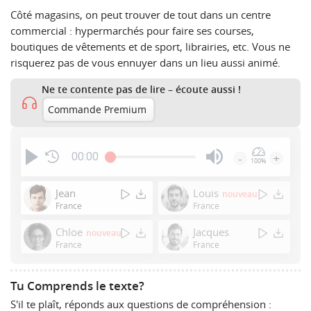
Côté magasins, on peut trouver de tout dans un centre
commercial : hypermarchés pour faire ses courses,
boutiques de vêtements et de sport, librairies, etc. Vous ne
risquerez pas de vous ennuyer dans un lieu aussi animé.
Ne te contente pas de lire – écoute aussi !
Commande Premium
00:00
-
+
100%
Press
Enter
Jean
Louis
nouveau
or
France
France
Space
Chloe
Jacques
nouveau
to
France
France
show
volume
slider.
Tu Comprends le texte?
S'il te plaît, réponds aux questions de compréhension :