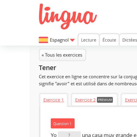
Espagnol
Lecture
Écoute
Dictée
« Tous les exercices
Tener
Cet exercice en ligne se concentre sur la conju
signifie "avoir" et est utilisé dans de nombreus
Exercice 1
Exercice 2
Exerc
PREMIUM
Question 1:
Yo
una casa muy grande en
?