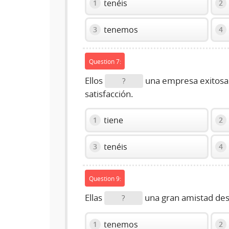
tenéis
1
2
tenemos
3
4
Question 7:
Ellos
una empresa exitosa
?
satisfacción.
tiene
1
2
tenéis
3
4
Question 9:
Ellas
una gran amistad desd
?
tenemos
1
2