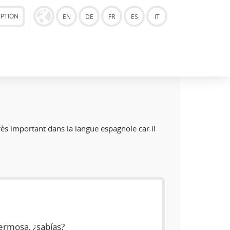
IPTION
EN
DE
FR
ES
IT
rès important dans la langue espagnole car il
ermosa, ¿sabías?