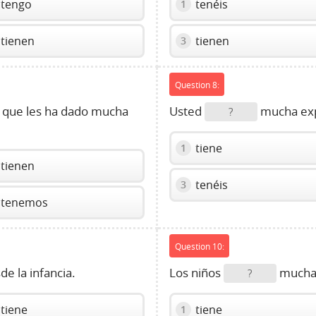
tengo
tenéis
1
tienen
tienen
3
Question 8:
 que les ha dado mucha
Usted
mucha expe
?
tiene
1
tienen
tenéis
3
tenemos
Question 10:
e la infancia.
Los niños
mucha e
?
tiene
tiene
1