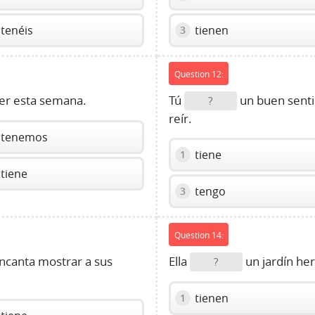
tenéis
tienen
3
Question 12:
er esta semana.
Tú
un buen senti
?
reír.
tenemos
tiene
1
tiene
tengo
3
Question 14:
ncanta mostrar a sus
Ella
un jardín her
?
tienen
1