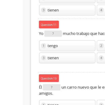
tienen
3
4
Question 11:
Yo
mucho trabajo que hac
?
tengo
1
2
tienen
3
4
Question 13:
Él
un carro nuevo que le e
?
amigos.