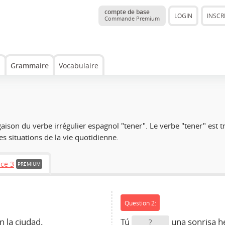
compte de base
LOGIN
INSCR
Commande Premium
s
Grammaire
Vocabulaire
gaison du verbe irrégulier espagnol "tener". Le verbe "tener" est t
es situations de la vie quotidienne.
ice 3
PREMIUM
Question 2:
 la ciudad.
Tú
una sonrisa h
?