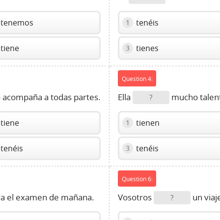
tenemos
tenéis
1
tiene
tienes
3
Question 4:
o acompaña a todas partes.
Ella
mucho talent
?
tiene
tienen
1
tenéis
tenéis
3
Question 6:
ra el examen de mañana.
Vosotros
un viaj
?