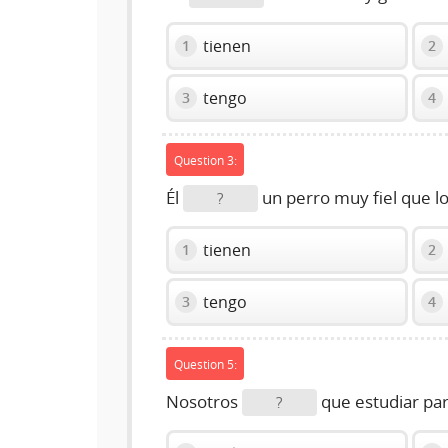
tienen
1
2
tengo
3
4
Question 3:
Él
un perro muy fiel que l
?
tienen
1
2
tengo
3
4
Question 5:
Nosotros
que estudiar pa
?