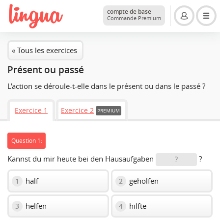
compte de base
Commande Premium
« Tous les exercices
Présent ou passé
L'action se déroule-t-elle dans le présent ou dans le passé ?
Exercice 1
Exercice 2
PREMIUM
Question 1:
Kannst du mir heute bei den Hausaufgaben
?
?
half
geholfen
1
2
helfen
hilfte
3
4