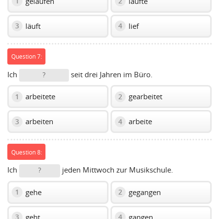
gelaufen
laufte
1
2
läuft
lief
3
4
Question 7:
Ich
seit drei Jahren im Büro.
?
arbeitete
gearbeitet
1
2
arbeiten
arbeite
3
4
Question 8:
Ich
jeden Mittwoch zur Musikschule.
?
gehe
gegangen
1
2
geht
gangen
3
4