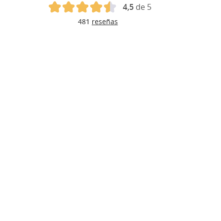
4,5
de 5
481
reseñas