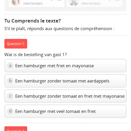
or
néerlandais
néerlandais
Space
to
Tu Comprends le texte?
show
S'il te plaît, réponds aux questions de compréhension :
volume
slider.
Question 1:
Wat is de bestelling van gast 1?
Een hamburger met friet en mayonaise
a
Een hamburger zonder tomaat met aardappels
b
Een hamburger zonder tomaat en friet met mayonaise
c
Een hamburger met veel tomaat en friet
d