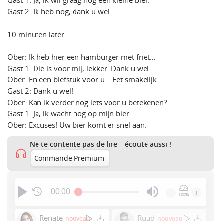
Gast 1: Ja, ik wil graag nog een kleine bier.
Gast 2: Ik heb nog, dank u wel.
10 minuten later
Ober: Ik heb hier een hamburger met friet…
Gast 1: Die is voor mij, lekker. Dank u wel.
Ober: En een biefstuk voor u… Eet smakelijk.
Gast 2: Dank u wel!
Ober: Kan ik verder nog iets voor u betekenen?
Gast 1: Ja, ik wacht nog op mijn bier.
Ober: Excuses! Uw bier komt er snel aan.
Ne te contente pas de lire – écoute aussi !
Commande Premium
00:00
-
+
100%
Press
Enter
Renate
Ruud
nouveau
nouveau